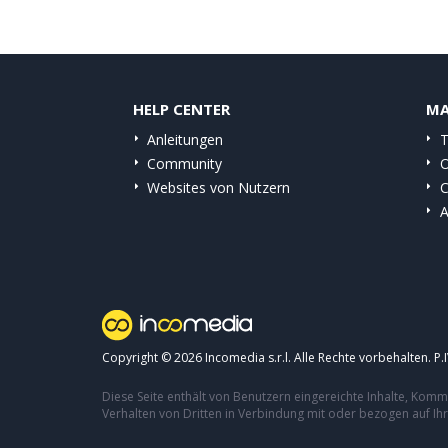
HELP CENTER
MA
Anleitungen
T
Community
O
Websites von Nutzern
C
A
Copyright © 2026
Incomedia s.r.l.
Alle Rechte vorbehalten. P
Diese Seite enthält von Benutzern eingereichte Inhalte, Ko
Verhalten von Dritten in Verbindung mit oder bezogen auf Ih