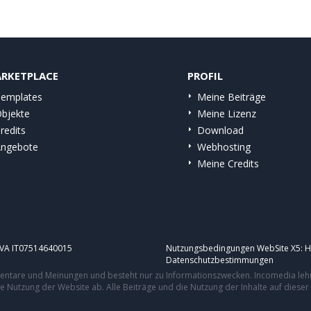
RKETPLACE
PROFIL
emplates
Meine Beiträge
bjekte
Meine Lizenz
redits
Download
ngebote
Webhosting
Meine Credits
.IVA IT07514640015
Nutzungsbedingungen WebSite X5:
H
Datenschutzbestimmungen
mmentare und Meinungen und besteht nur zu Informationszwecken. Incomedia leh
re Nutzung der Website ab. Alle Beiträge und die Nutzung der Inhalte auf dies