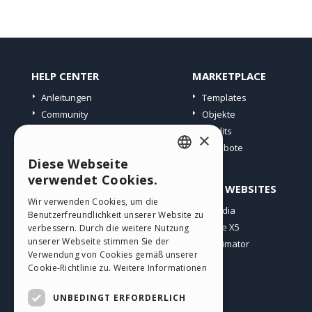
HELP CENTER
MARKETPLACE
Anleitungen
Templates
Community
Objekte
Websites von Nutzern
Credits
×
Angebote
Diese Webseite
ENGLISH
verwendet Cookies.
PROFIL
ANDERE WEBSITES
ITALIAN
Wir verwenden Cookies, um die
Meine Beiträge
Incomedia
Benutzerfreundlichkeit unserer Website zu
GERMAN
Meine Lizenz
WebSite X5
verbessern. Durch die weitere Nutzung
SPANISH
unserer Webseite stimmen Sie der
Download
WebAnimator
Verwendung von Cookies gemäß unserer
Webhosting
PORTUGUESE
Cookie-Richtlinie zu.
Weitere Informationen
Meine Credits
POLISH
UNBEDINGT ERFORDERLICH
RUSSIAN