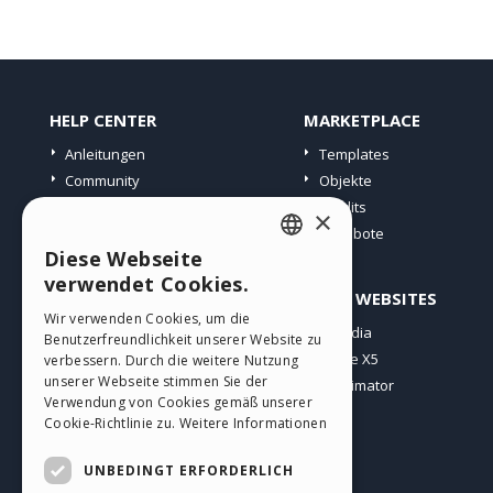
HELP CENTER
MARKETPLACE
Anleitungen
Templates
Community
Objekte
Websites von Nutzern
Credits
×
Angebote
Diese Webseite
ENGLISH
verwendet Cookies.
PROFIL
ANDERE WEBSITES
ITALIAN
Wir verwenden Cookies, um die
Meine Beiträge
Incomedia
Benutzerfreundlichkeit unserer Website zu
GERMAN
Meine Lizenz
WebSite X5
verbessern. Durch die weitere Nutzung
SPANISH
unserer Webseite stimmen Sie der
Download
WebAnimator
Verwendung von Cookies gemäß unserer
Webhosting
PORTUGUESE
Cookie-Richtlinie zu.
Weitere Informationen
Meine Credits
POLISH
UNBEDINGT ERFORDERLICH
RUSSIAN