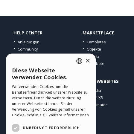
HELP CENTER
MARKETPLACE
Anleitungen
Templates
Community
Objekte
Websites von Nutzern
Credits
×
Angebote
Diese Webseite
ENGLISH
verwendet Cookies.
PROFIL
ANDERE WEBSITES
ITALIAN
Wir verwenden Cookies, um die
Meine Beiträge
Incomedia
Benutzerfreundlichkeit unserer Website zu
GERMAN
Meine Lizenz
WebSite X5
verbessern. Durch die weitere Nutzung
SPANISH
unserer Webseite stimmen Sie der
Download
WebAnimator
Verwendung von Cookies gemäß unserer
Webhosting
PORTUGUESE
Cookie-Richtlinie zu.
Weitere Informationen
Meine Credits
POLISH
UNBEDINGT ERFORDERLICH
RUSSIAN