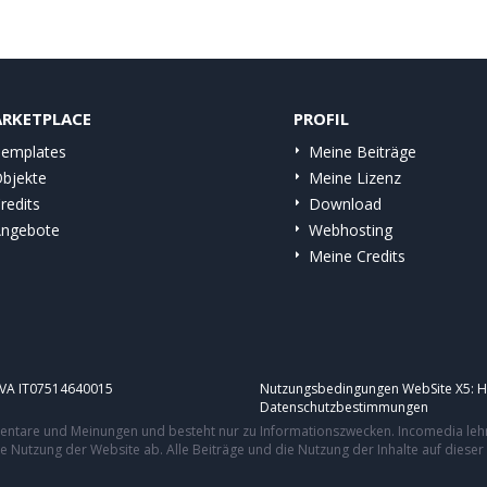
RKETPLACE
PROFIL
emplates
Meine Beiträge
bjekte
Meine Lizenz
redits
Download
ngebote
Webhosting
Meine Credits
.IVA IT07514640015
Nutzungsbedingungen WebSite X5:
H
Datenschutzbestimmungen
mmentare und Meinungen und besteht nur zu Informationszwecken. Incomedia leh
re Nutzung der Website ab. Alle Beiträge und die Nutzung der Inhalte auf dies