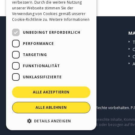
verbessern. Durch die weitere Nutzung
SPANISH
unserer Webseite stimmen Sie der
Verwendung von Cookies gemäß unserer
PORTUGUESE
Cookie-Richtlinie zu.
Weitere Informationen
POLISH
UNBEDINGT ERFORDERLICH
HELP CENTER
MA
RUSSIAN
Anleitungen
T
PERFORMANCE
FRENCH
Community
O
TARGETING
Websites von Nutzern
C
A
FUNKTIONALITÄT
UNKLASSIFIZIERTE
ALLE AKZEPTIEREN
ALLE ABLEHNEN
Copyright © 2026
Incomedia s.r.l.
Alle Rechte vorbehalten. P
Diese Seite enthält von Benutzern eingereichte Inhalte, Ko
DETAILS ANZEIGEN
Verhalten von Dritten in Verbindung mit oder bezogen auf Ih