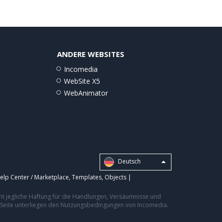
ANDERE WEBSITES
Incomedia
WebSite X5
WebAnimator
Deutsch
elp Center / Marketplace
,
Templates
,
Objects
|
nt jegliche Haftung für die Handlungen, Versäumnisse und
er Seite unterliegen den Nutzungsbedingungen von Incomedia.