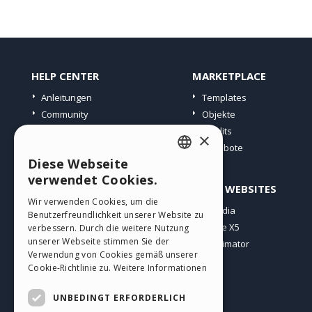
HELP CENTER
MARKETPLACE
Anleitungen
Templates
Community
Objekte
Websites von Nutzern
Credits
×
Angebote
Diese Webseite
ENGLISH
verwendet Cookies.
PROFIL
ANDERE WEBSITES
ITALIAN
Wir verwenden Cookies, um die
Meine Beiträge
Incomedia
Benutzerfreundlichkeit unserer Website zu
GERMAN
Meine Lizenz
WebSite X5
verbessern. Durch die weitere Nutzung
SPANISH
unserer Webseite stimmen Sie der
Download
WebAnimator
Verwendung von Cookies gemäß unserer
Webhosting
PORTUGUESE
Cookie-Richtlinie zu.
Weitere Informationen
Meine Credits
POLISH
UNBEDINGT ERFORDERLICH
RUSSIAN