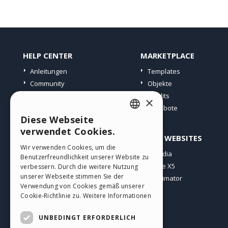
HELP CENTER
MARKETPLACE
Anleitungen
Templates
Community
Objekte
Websites von Nutzern
Credits
×
Angebote
Diese Webseite
ENGLISH
verwendet Cookies.
PROFIL
ANDERE WEBSITES
ITALIAN
Wir verwenden Cookies, um die
Meine Beiträge
Incomedia
Benutzerfreundlichkeit unserer Website zu
GERMAN
Meine Lizenz
WebSite X5
verbessern. Durch die weitere Nutzung
SPANISH
unserer Webseite stimmen Sie der
Download
WebAnimator
Verwendung von Cookies gemäß unserer
Webhosting
PORTUGUESE
Cookie-Richtlinie zu.
Weitere Informationen
Meine Credits
POLISH
UNBEDINGT ERFORDERLICH
RUSSIAN