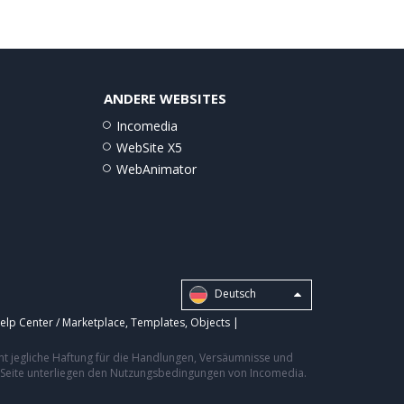
ANDERE WEBSITES
Incomedia
WebSite X5
WebAnimator
Deutsch
elp Center / Marketplace
,
Templates
,
Objects
|
nt jegliche Haftung für die Handlungen, Versäumnisse und
er Seite unterliegen den Nutzungsbedingungen von Incomedia.