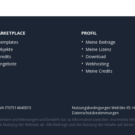
RKETPLACE
PROFIL
emplates
Meine Beiträge
bjekte
Meine Lizenz
redits
Download
ngebote
Webhosting
Meine Credits
.IVA IT07514640015
Nutzungsbedingungen WebSite X5:
H
Datenschutzbestimmungen
mmentare und Meinungen und besteht nur zu Informationszwecken. Incomedia leh
re Nutzung der Website ab. Alle Beiträge und die Nutzung der Inhalte auf dies