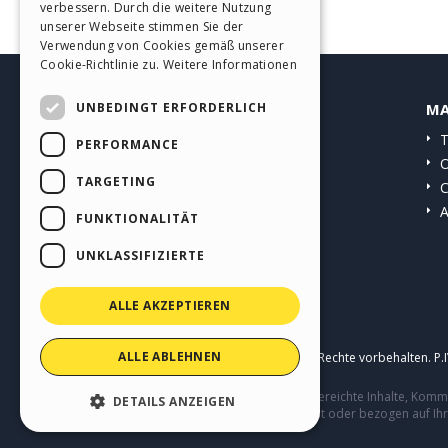
verbessern. Durch die weitere Nutzung
SPANISH
unserer Webseite stimmen Sie der
Verwendung von Cookies gemäß unserer
PORTUGUESE
Cookie-Richtlinie zu.
Weitere Informationen
POLISH
UNBEDINGT ERFORDERLICH
HELP CENTER
MA
RUSSIAN
Anleitungen
T
PERFORMANCE
FRENCH
Community
O
TARGETING
Websites von Nutzern
C
A
FUNKTIONALITÄT
UNKLASSIFIZIERTE
ALLE AKZEPTIEREN
ALLE ABLEHNEN
Copyright © 2026
Incomedia s.r.l.
Alle Rechte vorbehalten. P
Diese Seite enthält von Benutzern eingereichte Inhalte, Ko
DETAILS ANZEIGEN
Verhalten von Dritten in Verbindung mit oder bezogen auf Ih