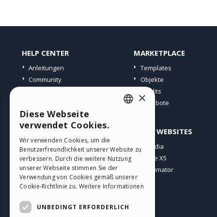
HELP CENTER
MARKETPLACE
Anleitungen
Templates
Community
Objekte
Websites von Nutzern
Credits
×
Angebote
Diese Webseite
ENGLISH
verwendet Cookies.
PROFIL
ANDERE WEBSITES
ITALIAN
Wir verwenden Cookies, um die
Meine Beiträge
Incomedia
Benutzerfreundlichkeit unserer Website zu
GERMAN
Meine Lizenz
WebSite X5
verbessern. Durch die weitere Nutzung
SPANISH
unserer Webseite stimmen Sie der
Download
WebAnimator
Verwendung von Cookies gemäß unserer
Webhosting
PORTUGUESE
Cookie-Richtlinie zu.
Weitere Informationen
Meine Credits
POLISH
UNBEDINGT ERFORDERLICH
RUSSIAN