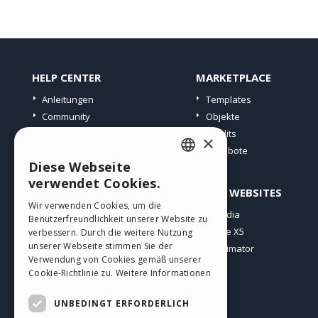
HELP CENTER
MARKETPLACE
Anleitungen
Templates
Community
Objekte
Websites von Nutzern
Credits
×
Angebote
Diese Webseite
ENGLISH
verwendet Cookies.
PROFIL
ANDERE WEBSITES
ITALIAN
Wir verwenden Cookies, um die
Meine Beiträge
Incomedia
Benutzerfreundlichkeit unserer Website zu
GERMAN
Meine Lizenz
WebSite X5
verbessern. Durch die weitere Nutzung
SPANISH
unserer Webseite stimmen Sie der
Download
WebAnimator
Verwendung von Cookies gemäß unserer
Webhosting
PORTUGUESE
Cookie-Richtlinie zu.
Weitere Informationen
Meine Credits
POLISH
UNBEDINGT ERFORDERLICH
RUSSIAN