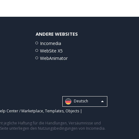
ANDERE WEBSITES
Incomedia
WebSite X5
WebAnimator
Deutsch
elp Center / Marketplace
,
Templates
,
Objects
|
nt jegliche Haftung für die Handlungen, Versäumnisse und
er Seite unterliegen den Nutzungsbedingungen von Incomedia.