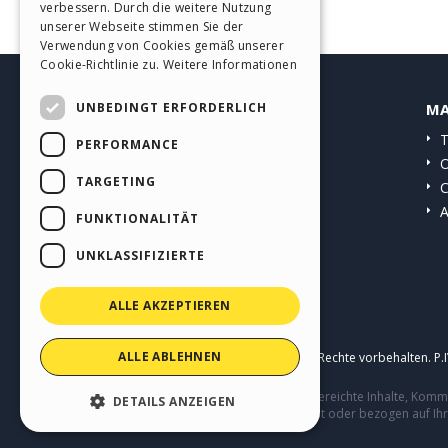
verbessern. Durch die weitere Nutzung
SPANISH
unserer Webseite stimmen Sie der
Verwendung von Cookies gemäß unserer
PORTUGUESE
Cookie-Richtlinie zu.
Weitere Informationen
POLISH
UNBEDINGT ERFORDERLICH
HELP CENTER
MA
RUSSIAN
Anleitungen
T
PERFORMANCE
FRENCH
Community
O
TARGETING
Websites von Nutzern
C
A
FUNKTIONALITÄT
UNKLASSIFIZIERTE
ALLE AKZEPTIEREN
ALLE ABLEHNEN
Copyright © 2026
Incomedia s.r.l.
Alle Rechte vorbehalten. P
Diese Seite enthält von Benutzern eingereichte Inhalte, Ko
DETAILS ANZEIGEN
Verhalten von Dritten in Verbindung mit oder bezogen auf Ih