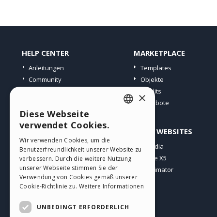
HELP CENTER
MARKETPLACE
Anleitungen
Templates
Community
Objekte
Websites von Nutzern
Credits
×
Angebote
Diese Webseite
ENGLISH
verwendet Cookies.
PROFIL
ANDERE WEBSITES
ITALIAN
Wir verwenden Cookies, um die
Meine Beiträge
Incomedia
Benutzerfreundlichkeit unserer Website zu
GERMAN
Meine Lizenz
WebSite X5
verbessern. Durch die weitere Nutzung
SPANISH
unserer Webseite stimmen Sie der
Download
WebAnimator
Verwendung von Cookies gemäß unserer
Webhosting
PORTUGUESE
Cookie-Richtlinie zu.
Weitere Informationen
Meine Credits
POLISH
UNBEDINGT ERFORDERLICH
RUSSIAN