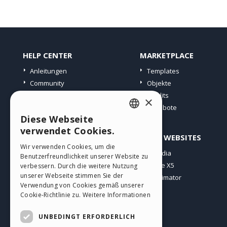
HELP CENTER
MARKETPLACE
Anleitungen
Templates
Community
Objekte
Websites von Nutzern
Credits
×
Angebote
Diese Webseite
ENGLISH
verwendet Cookies.
PROFIL
ANDERE WEBSITES
ITALIAN
Wir verwenden Cookies, um die
Meine Beiträge
Incomedia
Benutzerfreundlichkeit unserer Website zu
GERMAN
Meine Lizenz
WebSite X5
verbessern. Durch die weitere Nutzung
SPANISH
unserer Webseite stimmen Sie der
Download
WebAnimator
Verwendung von Cookies gemäß unserer
Webhosting
PORTUGUESE
Cookie-Richtlinie zu.
Weitere Informationen
Meine Credits
POLISH
UNBEDINGT ERFORDERLICH
RUSSIAN