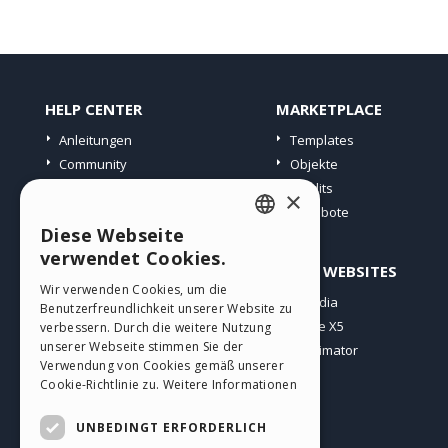
HELP CENTER
MARKETPLACE
Anleitungen
Templates
Community
Objekte
Websites von Nutzern
Credits
×
Angebote
Diese Webseite
ENGLISH
verwendet Cookies.
PROFIL
ANDERE WEBSITES
ITALIAN
Wir verwenden Cookies, um die
Meine Beiträge
Incomedia
Benutzerfreundlichkeit unserer Website zu
GERMAN
Meine Lizenz
WebSite X5
verbessern. Durch die weitere Nutzung
SPANISH
unserer Webseite stimmen Sie der
Download
WebAnimator
Verwendung von Cookies gemäß unserer
Webhosting
PORTUGUESE
Cookie-Richtlinie zu.
Weitere Informationen
Meine Credits
POLISH
UNBEDINGT ERFORDERLICH
RUSSIAN