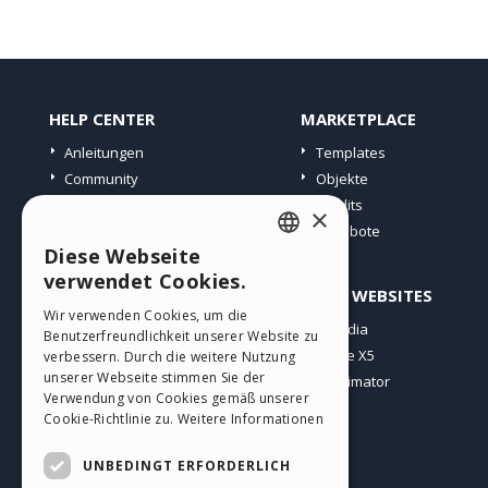
HELP CENTER
MARKETPLACE
Anleitungen
Templates
Community
Objekte
Websites von Nutzern
Credits
×
Angebote
Diese Webseite
ENGLISH
verwendet Cookies.
PROFIL
ANDERE WEBSITES
ITALIAN
Wir verwenden Cookies, um die
Meine Beiträge
Incomedia
Benutzerfreundlichkeit unserer Website zu
GERMAN
Meine Lizenz
WebSite X5
verbessern. Durch die weitere Nutzung
SPANISH
unserer Webseite stimmen Sie der
Download
WebAnimator
Verwendung von Cookies gemäß unserer
Webhosting
PORTUGUESE
Cookie-Richtlinie zu.
Weitere Informationen
Meine Credits
POLISH
UNBEDINGT ERFORDERLICH
RUSSIAN