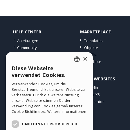
HELP CENTER
MARKETPLACE
Anleitungen
Templates
Community
Objekte
Websites von Nutzern
Credits
×
Angebote
Diese Webseite
ENGLISH
verwendet Cookies.
PROFIL
ANDERE WEBSITES
ITALIAN
Wir verwenden Cookies, um die
Meine Beiträge
Incomedia
Benutzerfreundlichkeit unserer Website zu
GERMAN
Meine Lizenz
WebSite X5
verbessern. Durch die weitere Nutzung
SPANISH
unserer Webseite stimmen Sie der
Download
WebAnimator
Verwendung von Cookies gemäß unserer
Webhosting
PORTUGUESE
Cookie-Richtlinie zu.
Weitere Informationen
Meine Credits
POLISH
UNBEDINGT ERFORDERLICH
RUSSIAN