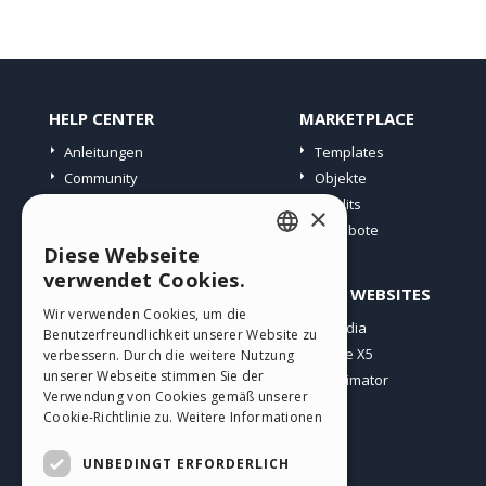
HELP CENTER
MARKETPLACE
Anleitungen
Templates
Community
Objekte
Websites von Nutzern
Credits
×
Angebote
Diese Webseite
ENGLISH
verwendet Cookies.
PROFIL
ANDERE WEBSITES
ITALIAN
Wir verwenden Cookies, um die
Meine Beiträge
Incomedia
Benutzerfreundlichkeit unserer Website zu
GERMAN
Meine Lizenz
WebSite X5
verbessern. Durch die weitere Nutzung
SPANISH
unserer Webseite stimmen Sie der
Download
WebAnimator
Verwendung von Cookies gemäß unserer
Webhosting
PORTUGUESE
Cookie-Richtlinie zu.
Weitere Informationen
Meine Credits
POLISH
UNBEDINGT ERFORDERLICH
RUSSIAN