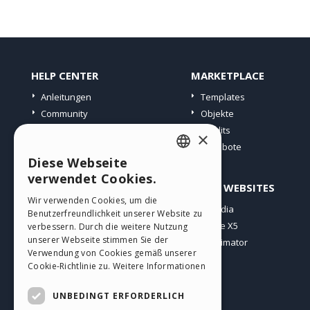
HELP CENTER
MARKETPLACE
Anleitungen
Templates
Community
Objekte
Websites von Nutzern
Credits
×
Angebote
Diese Webseite
ENGLISH
verwendet Cookies.
PROFIL
ANDERE WEBSITES
ITALIAN
Wir verwenden Cookies, um die
Meine Beiträge
Incomedia
Benutzerfreundlichkeit unserer Website zu
GERMAN
Meine Lizenz
WebSite X5
verbessern. Durch die weitere Nutzung
SPANISH
unserer Webseite stimmen Sie der
Download
WebAnimator
Verwendung von Cookies gemäß unserer
Webhosting
PORTUGUESE
Cookie-Richtlinie zu.
Weitere Informationen
Meine Credits
POLISH
UNBEDINGT ERFORDERLICH
RUSSIAN