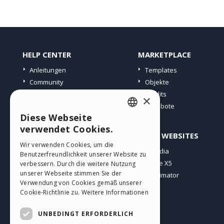
HELP CENTER
MARKETPLACE
Anleitungen
Templates
Community
Objekte
Websites von Nutzern
Credits
×
Angebote
Diese Webseite
ENGLISH
verwendet Cookies.
PROFIL
ANDERE WEBSITES
ITALIAN
Wir verwenden Cookies, um die
Meine Beiträge
Incomedia
Benutzerfreundlichkeit unserer Website zu
GERMAN
Meine Lizenz
WebSite X5
verbessern. Durch die weitere Nutzung
SPANISH
unserer Webseite stimmen Sie der
Download
WebAnimator
Verwendung von Cookies gemäß unserer
Webhosting
PORTUGUESE
Cookie-Richtlinie zu.
Weitere Informationen
Meine Credits
POLISH
UNBEDINGT ERFORDERLICH
RUSSIAN