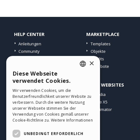
HELP CENTER
MARKETPLACE
Anleitungen
Templates
Community
Objekte
Websites von Nutzern
Credits
×
Angebote
Diese Webseite
ENGLISH
verwendet Cookies.
PROFIL
ANDERE WEBSITES
ITALIAN
Wir verwenden Cookies, um die
Meine Beiträge
Incomedia
Benutzerfreundlichkeit unserer Website zu
GERMAN
Meine Lizenz
WebSite X5
verbessern. Durch die weitere Nutzung
SPANISH
unserer Webseite stimmen Sie der
Download
WebAnimator
Verwendung von Cookies gemäß unserer
Webhosting
PORTUGUESE
Cookie-Richtlinie zu.
Weitere Informationen
Meine Credits
POLISH
UNBEDINGT ERFORDERLICH
RUSSIAN