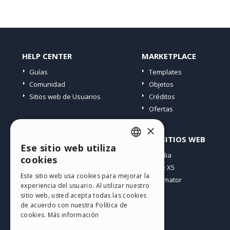
HELP CENTER
MARKETPLACE
Guías
Templates
Comunidad
Objetos
Sitios web de Usuarios
Créditos
Ofertas
×
PERFIL
OTROS SITIOS WEB
Ese sitio web utiliza
ENGLISH
Mis post
Incomedia
cookies
Mis licencias
WebSite X5
ITALIAN
Este sitio web usa cookies para mejorar la
Mis download
WebAnimator
experiencia del usuario. Al utilizar nuestro
GERMAN
Espacio Web
sitio web, usted acepta todas las cookies
SPANISH
Mis Créditos
de acuerdo con nuestra Política de
cookies.
Más información
PORTUGUESE