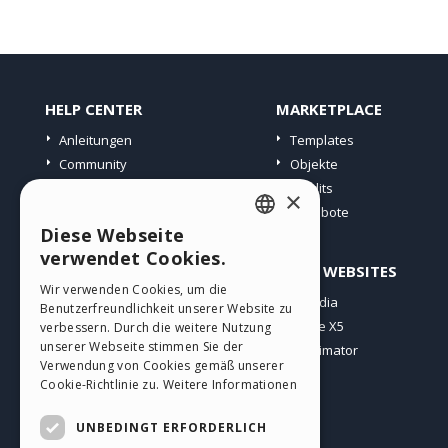
HELP CENTER
MARKETPLACE
Anleitungen
Templates
Community
Objekte
Websites von Nutzern
Credits
×
Angebote
Diese Webseite
ENGLISH
verwendet Cookies.
PROFIL
ANDERE WEBSITES
ITALIAN
Wir verwenden Cookies, um die
Meine Beiträge
Incomedia
Benutzerfreundlichkeit unserer Website zu
GERMAN
Meine Lizenz
WebSite X5
verbessern. Durch die weitere Nutzung
SPANISH
unserer Webseite stimmen Sie der
Download
WebAnimator
Verwendung von Cookies gemäß unserer
Webhosting
PORTUGUESE
Cookie-Richtlinie zu.
Weitere Informationen
Meine Credits
POLISH
UNBEDINGT ERFORDERLICH
RUSSIAN