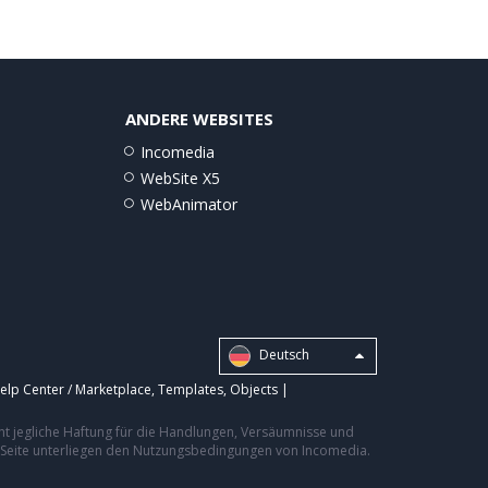
ANDERE WEBSITES
Incomedia
WebSite X5
WebAnimator
Deutsch
elp Center / Marketplace
,
Templates
,
Objects
|
nt jegliche Haftung für die Handlungen, Versäumnisse und
er Seite unterliegen den Nutzungsbedingungen von Incomedia.