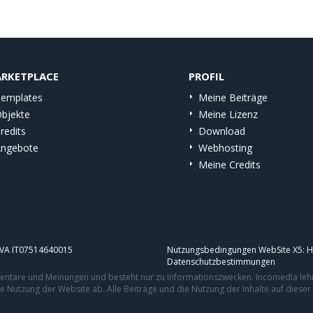
RKETPLACE
PROFIL
emplates
Meine Beiträge
bjekte
Meine Lizenz
redits
Download
ngebote
Webhosting
Meine Credits
.IVA IT07514640015
Nutzungsbedingungen WebSite X5:
H
Datenschutzbestimmungen
mmentare und Meinungen und besteht nur zu Informationszwecken. Incomedia leh
re Nutzung der Website ab. Alle Beiträge und die Nutzung der Inhalte auf dies