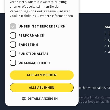
verbessern. Durch die weitere Nutzung
SPANISH
unserer Webseite stimmen Sie der
Verwendung von Cookies gemäß unserer
PORTUGUESE
Cookie-Richtlinie zu.
Weitere Informationen
POLISH
UNBEDINGT ERFORDERLICH
HELP CENTER
MA
RUSSIAN
Anleitungen
T
PERFORMANCE
FRENCH
Community
O
TARGETING
Websites von Nutzern
C
A
FUNKTIONALITÄT
UNKLASSIFIZIERTE
ALLE AKZEPTIEREN
ALLE ABLEHNEN
Copyright © 2026
Incomedia s.r.l.
Alle Rechte vorbehalten. P
Diese Seite enthält von Benutzern eingereichte Inhalte, Ko
DETAILS ANZEIGEN
Verhalten von Dritten in Verbindung mit oder bezogen auf Ih