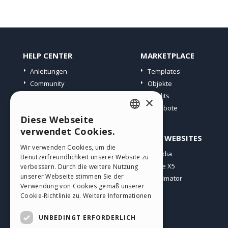
HELP CENTER
MARKETPLACE
Anleitungen
Templates
Community
Objekte
Websites von Nutzern
Credits
×
Angebote
Diese Webseite
ENGLISH
verwendet Cookies.
PROFIL
ANDERE WEBSITES
ITALIAN
Wir verwenden Cookies, um die
Meine Beiträge
Incomedia
Benutzerfreundlichkeit unserer Website zu
GERMAN
Meine Lizenz
WebSite X5
verbessern. Durch die weitere Nutzung
SPANISH
unserer Webseite stimmen Sie der
Download
WebAnimator
Verwendung von Cookies gemäß unserer
Webhosting
PORTUGUESE
Cookie-Richtlinie zu.
Weitere Informationen
Meine Credits
POLISH
UNBEDINGT ERFORDERLICH
RUSSIAN