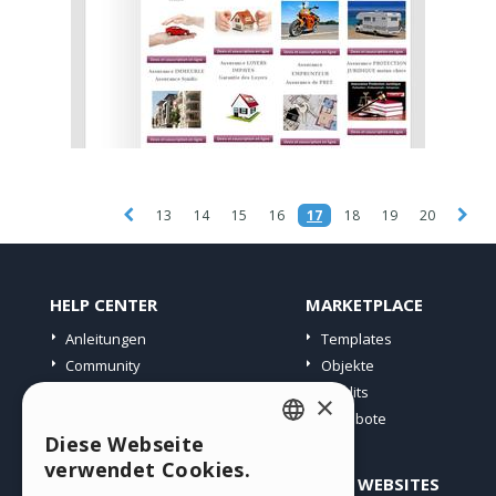
13
14
15
16
17
18
19
20
HELP CENTER
MARKETPLACE
Anleitungen
Templates
Community
Objekte
Websites von Nutzern
Credits
×
Angebote
Diese Webseite
ENGLISH
verwendet Cookies.
PROFIL
ANDERE WEBSITES
ITALIAN