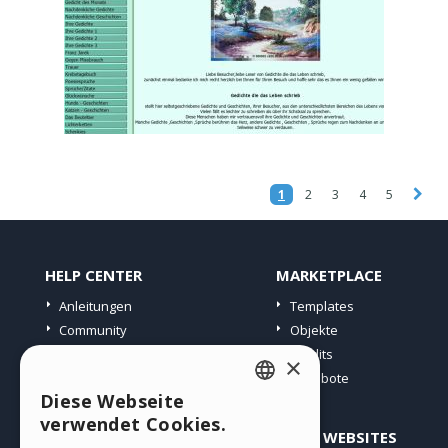
1
2
3
4
5
HELP CENTER
MARKETPLACE
Anleitungen
Templates
Community
Objekte
Websites von Nutzern
Credits
×
Angebote
Diese Webseite
ENGLISH
verwendet Cookies.
PROFIL
ANDERE WEBSITES
ITALIAN