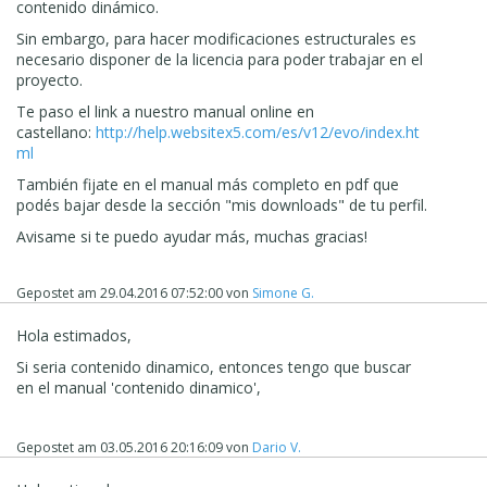
contenido dinámico.
Sin embargo, para hacer modificaciones estructurales es
necesario disponer de la licencia para poder trabajar en el
proyecto.
Te paso el link a nuestro manual online en
castellano:
http://help.websitex5.com/es/v12/evo/index.ht
ml
También fijate en el manual m
á
s completo en pdf que
podés bajar desde la sección "mis downloads" de tu perfil.
Avisame si te puedo ayudar m
á
s, muchas gracias!
Gepostet am
29.04.2016 07:52:00
von
Simone G.
Hola estimados,
Si seria contenido dinamico, entonces tengo que buscar
en el manual 'contenido dinamico',
Gepostet am
03.05.2016 20:16:09
von
Dario V.