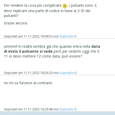
oggiK=new Date().getTime();
Per rendere la cosa più complicata
, i pulsanti sono 3,
setTimeout(function(){ //K1>
devo replicare una parte di codice in base ai 3 ID dei
pulsanti?
pulsanteSliderK = $("#imObjectContentSlider_3_05 >
.content-slider-container > .slide-container > .slide-
Grazie ancora.
grid-container > .slide-txt-container > .slide-txt-
content > .slide-txt-block-container > .slide-button");
if( oggiK >= inizioK1 && oggiK < fineK1) { //K2>
Gepostet am
11.11.2022 18:09:53
von
Giancarlo B.
pulsanteSliderK = $("#imObjectContentSlider_3_05 >
.content-slider-container > .slide-container > .slide-
ummm!! in realtà sembra già che
quando entra nella
data
grid-container > .slide-txt-container > .slide-txt-
di inizio il pulsante si vede
però per vederlo oggi che è
content > .slide-txt-block-container > .slide-button")
11 io devo mettere 12 come data, può essere?
$(pulsanteSliderK).hide();
} else {
$(pulsanteSliderK).show();
Gepostet am
11.11.2022 18:26:20
von
Giancarlo B.
}//K2<<
}, ritardoK * 1000); //K1<<
no mi sa funzioni al contrario
}); //K
</script>
................................
.
Gepostet am
11.11.2022 18:29:48
von
Giancarlo B.