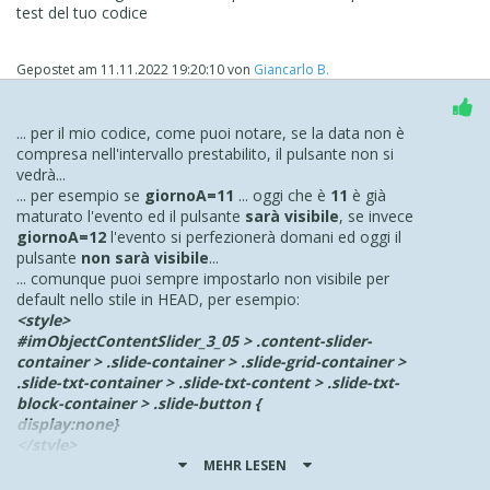
test del tuo codice
Gepostet am
11.11.2022 19:20:10
von
Giancarlo B.
... per il mio codice, come puoi notare, se la data non è
compresa nell'intervallo prestabilito, il pulsante non si
vedrà...
... per esempio se
giornoA=11
... oggi che è
11
è già
maturato l'evento ed il pulsante
sarà visibile
, se invece
giornoA=12
l'evento si perfezionerà domani ed oggi il
pulsante
non sarà visibile
...
... comunque puoi sempre impostarlo non visibile per
default nello stile in HEAD, per esempio:
<style>
#imObjectContentSlider_3_05 > .content-slider-
container > .slide-container > .slide-grid-container >
.slide-txt-container > .slide-txt-content > .slide-txt-
block-container > .slide-button {
display:none}
</style>
... oppure più semplicemente per pulsanti in simili oggetti
MEHR LESEN
e per lo stesso range: