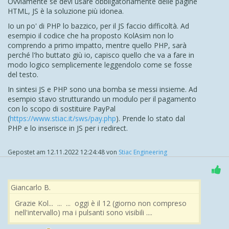
Ovviamente se devi usare obbligatoriamente delle pagine
HTML, JS è la soluzione più idonea.
Io un po' di PHP lo bazzico, per il JS faccio difficoltà. Ad
esempio il codice che ha proposto KolAsim non lo
comprendo a primo impatto, mentre quello PHP, sarà
perché l'ho buttato giù io, capisco quello che va a fare in
modo logico semplicemente leggendolo come se fosse
del testo.
In sintesi JS e PHP sono una bomba se messi insieme. Ad
esempio stavo strutturando un modulo per il pagamento
con lo scopo di sostituire PayPal
(
https://www.stiac.it/sws/pay.php
). Prende lo stato dal
PHP e lo inserisce in JS per i redirect.
Gepostet am
12.11.2022 12:24:48
von
Stiac Engineering
Giancarlo B.
Grazie Kol... ... ... oggi è il 12 (giorno non compreso
nell'intervallo) ma i pulsanti sono visibili ....