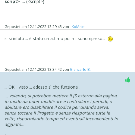
script>
...
(<script>)
if( oggiK >= inizioK1 && oggiK < fineK1) { //K2>
$(pulsanteSliderK).show();
} else {
$(pulsanteSliderK).hide();
Gepostet am
12.11.2022 13:29:45
von
‪ KolAsim ‪ ‪
}//K2<<
}, ritardoK * 1000); //K1<<
si si infatti ... è stato un attimo poi mi sono ripreso...
}); //K
</script>
.....................
.
Gepostet am
12.11.2022 13:34:42
von
Giancarlo B.
... OK .. visto ... adesso sì che funziona...
... volendo, si potrebbe mettere il JS esterno alla pagina,
in modo da poter modificare e controllare i periodi, o
abilitare e/o disabilitare il codice per quando serva,
senza toccare il Progetto e senza riesportare tutte le
volte, risparmiando tempo ed eventuali inconvenienti in
agguato...
.