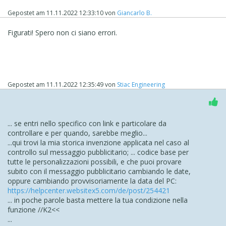
Al posto del testo puoi mettere del codice di richiamo al
Gepostet am
11.11.2022 12:33:10
von
Giancarlo B.
CSS. Puoi anche assegnare una quarta variabile per fare
un echo fuori dalla iterazione.
Figurati! Spero non ci siano errori.
Spero sia utile!
Gepostet am
11.11.2022 12:35:49
von
Stiac Engineering
... se entri nello specifico con link e particolare da
controllare e per quando, sarebbe meglio...
...qui trovi la mia storica invenzione applicata nel caso al
controllo sul messaggio pubblicitario; ... codice base per
tutte le personalizzazioni possibili, e che puoi provare
subito con il messaggio pubblicitario cambiando le date,
oppure cambiando provvisoriamente la data del PC:
https://helpcenter.websitex5.com/de/post/254421
... in poche parole basta mettere la tua condizione nella
funzione //K2<<
...