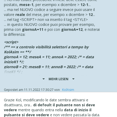
postato,
mese-1
, per esempio x dicembre >
12-1
...
... ma nel NUOVO codice a seguire invece puoi usare il
valore
reale
del mese, per esempio x dicembre >
12
...
... nel tag <SCRIPT> non va inserito il tag <STYLE>
... in questo NUOVO codice puoi provare per esempio,
prima con
giornoA=11
e poi con
giornoA=12
, e noterai
la differenza:
<script>
/** == x controlo visibilità selettori a tempo by
KolAsim == **/
giornoA = 12; meseA = 11; annoA = 2022; /* = data
inizioK1 */;
giornoB = 21; meseB = 11; annoB = 2022; /* = data
fineK1 */ ;
ritardoK = 3; //=== fattore ritardo in secondi da
MEHR LESEN
valutare sul latenza della pagina===
//=============================================
Gepostet am
11.11.2022 17:30:27
von
‪ KolAsim ‪ ‪
meseA=meseA-1;meseB=meseB-1;
inizioK1= new Date(annoA, meseA ,
Grazie Kol, modificando le date sembra attivarsi e
giornoA).getTime();
disattivarsi, ora...
di defoult il pulsante non si deve
fineK1= new Date(annoB, meseB , giornoB).getTime();
vedere
mentre quando entra nella
data di inizio il
//------------------------------------------------
pulsante si deve vedere
e non vedere passata la data.
$( document ).ready(function() {//K