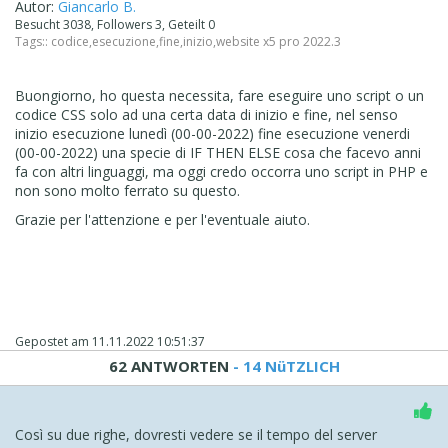
Autor:
Giancarlo B.
Besucht 3038, Followers 3, Geteilt 0
Tags::
codice
,
esecuzione
,
fine
,
inizio
,
website x5 pro 2022.3
Buongiorno, ho questa necessita, fare eseguire uno script o un
codice CSS solo ad una certa data di inizio e fine, nel senso
inizio esecuzione lunedì (00-00-2022) fine esecuzione venerdi
(00-00-2022) una specie di IF THEN ELSE cosa che facevo anni
fa con altri linguaggi, ma oggi credo occorra uno script in PHP e
non sono molto ferrato su questo.
Grazie per l'attenzione e per l'eventuale aiuto.
Gepostet am
11.11.2022 10:51:37
62 ANTWORTEN
- 14 NüTZLICH
Così su due righe, dovresti vedere se il tempo del server