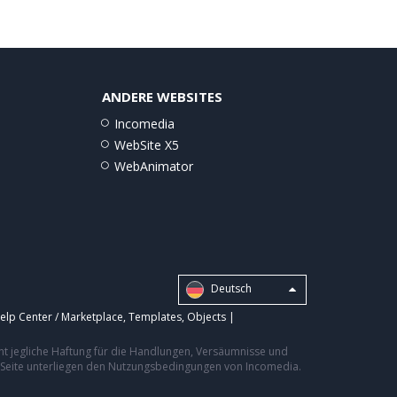
ANDERE WEBSITES
Incomedia
WebSite X5
WebAnimator
Deutsch
elp Center / Marketplace
,
Templates
,
Objects
|
nt jegliche Haftung für die Handlungen, Versäumnisse und
er Seite unterliegen den Nutzungsbedingungen von Incomedia.