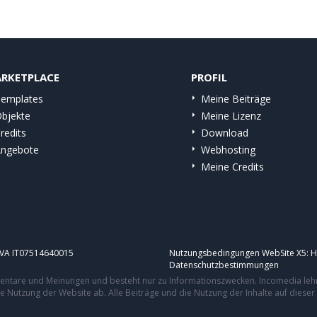
RKETPLACE
PROFIL
emplates
Meine Beiträge
bjekte
Meine Lizenz
redits
Download
ngebote
Webhosting
Meine Credits
.IVA IT07514640015
Nutzungsbedingungen WebSite X5:
H
Datenschutzbestimmungen
mmentare und Meinungen und besteht nur zu Informationszwecken. Incomedia leh
re Nutzung der Website ab. Alle Beiträge und die Nutzung der Inhalte auf dies