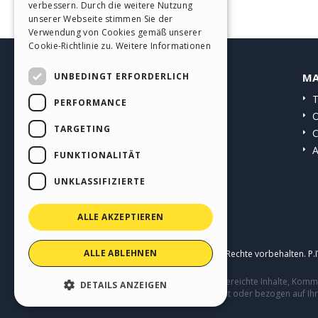
verbessern. Durch die weitere Nutzung
SPANISH
unserer Webseite stimmen Sie der
Verwendung von Cookies gemäß unserer
PORTUGUESE
Cookie-Richtlinie zu.
Weitere Informationen
POLISH
UNBEDINGT ERFORDERLICH
HELP CENTER
MA
RUSSIAN
Anleitungen
T
PERFORMANCE
FRENCH
Community
O
TARGETING
Websites von Nutzern
C
A
FUNKTIONALITÄT
UNKLASSIFIZIERTE
ALLE AKZEPTIEREN
ALLE ABLEHNEN
Copyright © 2026
Incomedia s.r.l.
Alle Rechte vorbehalten. P
Diese Seite enthält von Benutzern eingereichte Inhalte, Ko
DETAILS ANZEIGEN
Verhalten von Dritten in Verbindung mit oder bezogen auf Ih