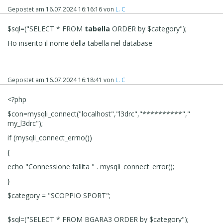
campo puoi inserire uno di questi nomi di colonne
Gepostet am
16.07.2024 16:16:16
von
L. C
della tabella che ho usato: nome titolare
chiusuramattina aperturapomeriggio
$sql=("SELECT * FROM
chiusurapomeriggio sono presenti solo 4 record, ed
tabella
ORDER by $category");
alcuni hanno campi vuoti, di quelli che ti ho scritto,
Ho inserito il nome della tabella nel database
così puoi vedere che funziona.
Molto bello.
ho verificato tutti i parametri non riesco a capire cosa non
Gepostet am
16.07.2024 16:18:41
von
L. C
funziona
<?php
$con=mysqli_connect("localhost","l3drc","**********","
my_l3drc");
if (mysqli_connect_errno())
{
echo "Connessione fallita " . mysqli_connect_error();
}
$category = "SCOPPIO SPORT";
$sql=("SELECT * FROM BGARA3 ORDER by $category");