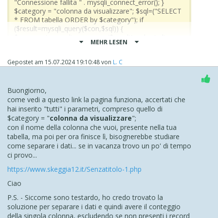
"Connessione fallita " . mysqli_connect_error(); }
$category = "colonna da visualizzare"; $sql=("SELECT
mysqli_free_result($result);
* FROM tabella ORDER by $category"); if
($result=mysqli_query($con,$sql)) {
}
$rowcount=mysqli_num_rows($result); echo '<div
MEHR LESEN
mysqli_close($con);
id="box">' . $category . '</div>'; echo '<div id="box1">'
?>
. $rowcount . '</div>'; mysqli_free_result($result); }
</body>
Gepostet am
15.07.2024 19:10:48
von
L. C
mysqli_close($con); ?> </body> </html> ...
</html>
aggiornamento... pagina completa... ho aggiunto una
piccola personalizzazione grafica...
... aggiornamento...
Buongiorno,
Ho preso codice oggetto HTML
come vedi a questo link la pagina funziona, accertati che
pagina completa... ho aggiunto una piccola
hai inserito "tutti" i parametri, compreso quello di
personalizzazione grafica...
CSS HO inserito Style
$category = "
colonna da visualizzare
";
con il nome della colonna che vuoi, presente nella tua
html il resto del codice inserendo i parametri , nella pagina
tabella, ma poi per ora finisce lì, bisognerebbe studiare
non si visualizza nulla
come separare i dati... se in vacanza trovo un po' di tempo
ci provo...
https://www.skeggia12.it/Senzatitolo-1.php
Ciao
P.S. - Siccome sono testardo, ho credo trovato la
soluzione per separare i dati e quindi avere il conteggio
della singola colonna, escludendo se non presenti i record