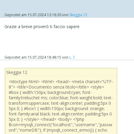
<body>
<?php
Gepostet am
15.07.2024 13:18:30
von
Skeggia 12
$con=mysqli_connect("
localhost
","
username
","
passwo
Grazie a breve proverò ti faccio sapere
rd
","
nomeDB
");
if (mysqli_connect_errno())
{
echo "Connessione fallita " . mysqli_connect_error();
Gepostet am
15.07.2024 18:48:15
von
L. C
}
$category = "
colonna da visualizzare
";
Skeggia 12
<!doctype html> <html> <head> <meta charset="UTF-
$sql=("SELECT * FROM
tabella
ORDER by $category");
8"> <title>Documento senza titolo</title> <style>
#box { width:150px; background:cyan; font-
family:trebuchet ms; color:blue; font-weight:bold; text-
if ($result=mysqli_query($con,$sql))
transform:uppercase; text-align:center; padding:5px 0
5px 0; } #box1 { width:150px; background: orange;
{
font-family:arial black; text-align:center; padding:5px 0
$rowcount=mysqli_num_rows($result);
5px 0; } </style> </head> <body> <?php
$con=mysqli_connect("localhost","username","passw
echo '<div id="box">' . $category . '</div>';
ord","nomeDB"); if (mysqli_connect_errno()) { echo
echo '<div id="box1">' . $rowcount . '</div>';