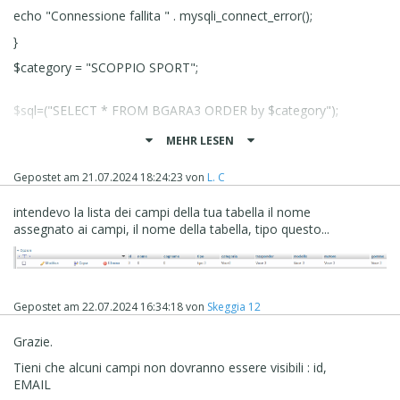
echo "Connessione fallita " . mysqli_connect_error();
}
$category = "SCOPPIO SPORT";
$sql=("SELECT * FROM BGARA3 ORDER by $category");
MEHR LESEN
if ($result=mysqli_query($con,$sql))
Gepostet am
21.07.2024 18:24:23
von
L. C
{
$rowcount=mysqli_num_rows($result);
intendevo la lista dei campi della tua tabella il nome
assegnato ai campi, il nome della tabella, tipo questo...
echo '<div id="box">' . $category . '</div>';
echo '<div id="box1">' . $rowcount . '</div>';
mysqli_free_result($result);
}
Gepostet am
22.07.2024 16:34:18
von
Skeggia 12
mysqli_close($con);
Grazie.
?>
Tieni che alcuni campi non dovranno essere visibili : id,
EMAIL