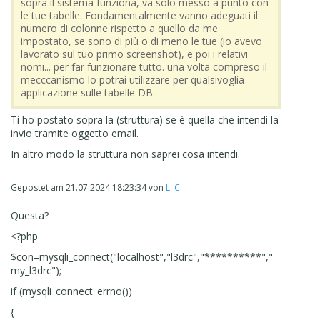
sopra il sistema funziona, va solo messo a punto con
le tue tabelle. Fondamentalmente vanno adeguati il
numero di colonne rispetto a quello da me
impostato, se sono di più o di meno le tue (io avevo
lavorato sul tuo primo screenshot), e poi i relativi
nomi... per far funzionare tutto. una volta compreso il
mecccanismo lo potrai utilizzare per qualsivoglia
applicazione sulle tabelle DB.
Ti ho postato sopra la (struttura) se è quella che intendi la
invio tramite oggetto email.
In altro modo la struttura non saprei cosa intendi.
Gepostet am
21.07.2024 18:23:34
von
L. C
Questa?
<?php
$con=mysqli_connect("localhost","l3drc","**********","
my_l3drc");
if (mysqli_connect_errno())
{