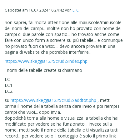
Gepostet am
16.07.2024 16:24:42
von
L. C
non saprei, fai molta attenzione alle maiuscole/minuscole
dei nomi dei campi... inoltre non ho provato con nome dei
campi di due parole con spazio... ho trovato anche come
fare con unico form a scrivere su più tabelle... e comunque
ho provato fuori da wsx5... devo ancora provare in una
pagina di website che potrebbe interferire...
https://www.skeggia12.it/crud2/index.php
i nomi delle tabelle create si chiamano
LC
LC1
LC2
su
https://www.skeggia12.it/crud2/addtot.php
, metti
prima il nome della tabella senza dare invio e poi riempi i
campi che vuoi... dopo invia.
dopodichè torna alla home e visualizza la tabella che hai
modificato per vedere se ha funzionato... invece sulla
home, metti solo il nome della tabella e ti visualizza tutti i
record... per vedere solo il conteggio è solo il primo link