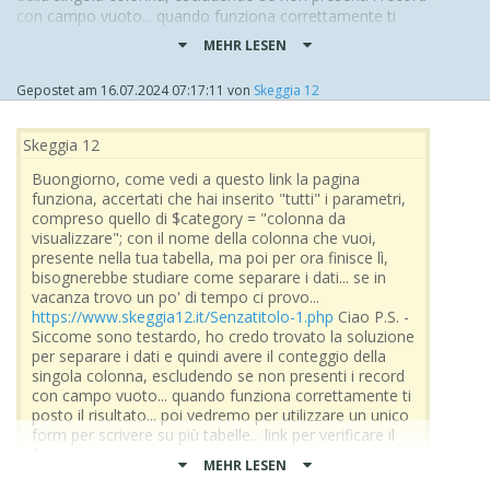
con campo vuoto... quando funziona correttamente ti
posto il risultato... poi vedremo per utilizzare un unico
MEHR LESEN
form per scrivere su più tabelle...
link per verificare il funzionamento:
Gepostet am
16.07.2024 07:17:11
von
Skeggia 12
https://www.skeggia12.it/crud2/Senzatitolo-2.php
nel campo puoi inserire uno di questi nomi di colonne
Skeggia 12
della tabella che ho usato:
Buongiorno, come vedi a questo link la pagina
nome
funziona, accertati che hai inserito "tutti" i parametri,
titolare
compreso quello di $category = "colonna da
chiusuramattina
visualizzare"; con il nome della colonna che vuoi,
aperturapomeriggio
presente nella tua tabella, ma poi per ora finisce lì,
chiusurapomeriggio
bisognerebbe studiare come separare i dati... se in
vacanza trovo un po' di tempo ci provo...
sono presenti solo 4 record, ed alcuni hanno campi vuoti,
https://www.skeggia12.it/Senzatitolo-1.php
Ciao P.S. -
di quelli che ti ho scritto, così puoi vedere che funziona.
Siccome sono testardo, ho credo trovato la soluzione
per separare i dati e quindi avere il conteggio della
singola colonna, escludendo se non presenti i record
con campo vuoto... quando funziona correttamente ti
posto il risultato... poi vedremo per utilizzare un unico
form per scrivere su più tabelle... link per verificare il
funzionamento:
MEHR LESEN
https://www.skeggia12.it/crud2/Senzatitolo-2.php
nel