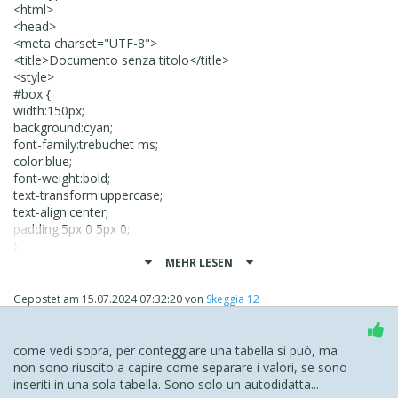
<html>
<head>
<meta charset="UTF-8">
<title>Documento senza titolo</title>
<style>
#box {
width:150px;
background:cyan;
font-family:trebuchet ms;
color:blue;
font-weight:bold;
text-transform:uppercase;
text-align:center;
padding:5px 0 5px 0;
}
#box1 {
MEHR LESEN
width:150px;
background: orange;
Gepostet am
15.07.2024 07:32:20
von
Skeggia 12
font-family:arial black;
text-align:center;
padding:5px 0 5px 0;
come vedi sopra, per conteggiare una tabella si può, ma
}
non sono riuscito a capire come separare i valori, se sono
</style>
inseriti in una sola tabella. Sono solo un autodidatta...
</head>