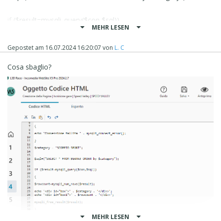
if ($result=mysqli_query($con,$sql))
MEHR LESEN
{
Gepostet am
16.07.2024 16:20:07
von
L. C
$rowcount=mysqli_num_rows($result);
echo '<div id="box">' . $category . '</div>';
Cosa sbaglio?
echo '<div id="box1">' . $rowcount . '</div>';
mysqli_free_result($result);
}
mysqli_close($con);
?>
MEHR LESEN