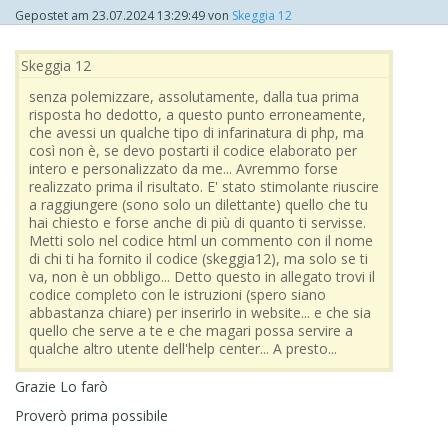
Gepostet am
23.07.2024 13:29:49
von
Skeggia 12
Skeggia 12
senza polemizzare, assolutamente, dalla tua prima
risposta ho dedotto, a questo punto erroneamente,
che avessi un qualche tipo di infarinatura di php, ma
così non è, se devo postarti il codice elaborato per
intero e personalizzato da me... Avremmo forse
realizzato prima il risultato. E' stato stimolante riuscire
a raggiungere (sono solo un dilettante) quello che tu
hai chiesto e forse anche di più di quanto ti servisse.
Metti solo nel codice html un commento con il nome
di chi ti ha fornito il codice (skeggia12), ma solo se ti
va, non è un obbligo... Detto questo in allegato trovi il
codice completo con le istruzioni (spero siano
abbastanza chiare) per inserirlo in website... e che sia
quello che serve a te e che magari possa servire a
qualche altro utente dell'help center... A presto...
Grazie Lo farò
Proverò prima possibile