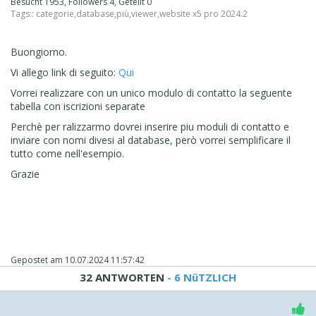
Besucht 1953, Followers 4, Geteilt 0
Tags::
categorie
,
database
,
più
,
viewer
,
website x5 pro 2024.2
Buongiorno.
Vi allego link di seguito:
Qui
Vorrei realizzare con un unico modulo di contatto la seguente
tabella con iscrizioni separate
Perchè per ralizzarmo dovrei inserire piu moduli di contatto e
inviare con nomi divesi al database, però vorrei semplificare il
tutto come nell'esempio.
Grazie
Gepostet am
10.07.2024 11:57:42
32 ANTWORTEN
- 6 NüTZLICH