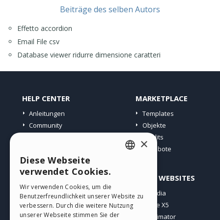
Beiträge des selben Autors
Effetto accordion
Email File csv
Database viewer ridurre dimensione caratteri
HELP CENTER
MARKETPLACE
Anleitungen
Templates
Community
Objekte
Websites von Nutzern
Credits
×
Angebote
Diese Webseite
ENGLISH
verwendet Cookies.
PROFIL
ANDERE WEBSITES
ITALIAN
Wir verwenden Cookies, um die
Meine Beiträge
Incomedia
Benutzerfreundlichkeit unserer Website zu
GERMAN
Meine Lizenz
WebSite X5
verbessern. Durch die weitere Nutzung
SPANISH
unserer Webseite stimmen Sie der
Download
WebAnimator