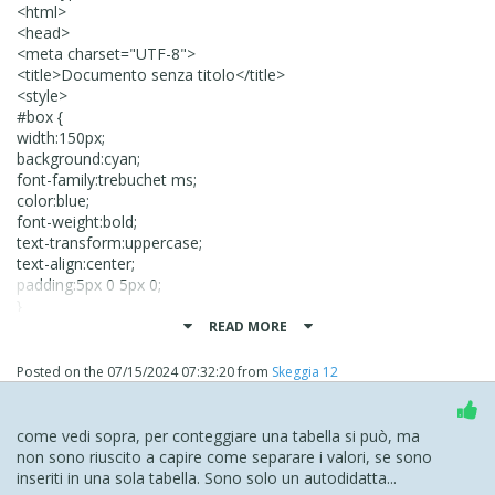
<html>
<head>
<meta charset="UTF-8">
<title>Documento senza titolo</title>
<style>
#box {
width:150px;
background:cyan;
font-family:trebuchet ms;
color:blue;
font-weight:bold;
text-transform:uppercase;
text-align:center;
padding:5px 0 5px 0;
}
#box1 {
READ MORE
width:150px;
background: orange;
Posted on the
07/15/2024 07:32:20
from
Skeggia 12
font-family:arial black;
text-align:center;
padding:5px 0 5px 0;
come vedi sopra, per conteggiare una tabella si può, ma
}
non sono riuscito a capire come separare i valori, se sono
</style>
inseriti in una sola tabella. Sono solo un autodidatta...
</head>