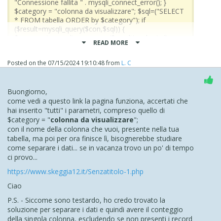
"Connessione fallita " . mysqli_connect_error(); }
$category = "colonna da visualizzare"; $sql=("SELECT
mysqli_free_result($result);
* FROM tabella ORDER by $category"); if
($result=mysqli_query($con,$sql)) {
}
$rowcount=mysqli_num_rows($result); echo '<div
READ MORE
mysqli_close($con);
id="box">' . $category . '</div>'; echo '<div id="box1">'
?>
. $rowcount . '</div>'; mysqli_free_result($result); }
</body>
Posted on the
07/15/2024 19:10:48
from
L. C
mysqli_close($con); ?> </body> </html> ...
</html>
aggiornamento... pagina completa... ho aggiunto una
piccola personalizzazione grafica...
... aggiornamento...
Buongiorno,
Ho preso codice oggetto HTML
come vedi a questo link la pagina funziona, accertati che
pagina completa... ho aggiunto una piccola
hai inserito "tutti" i parametri, compreso quello di
personalizzazione grafica...
CSS HO inserito Style
$category = "
colonna da visualizzare
";
con il nome della colonna che vuoi, presente nella tua
html il resto del codice inserendo i parametri , nella pagina
tabella, ma poi per ora finisce lì, bisognerebbe studiare
non si visualizza nulla
come separare i dati... se in vacanza trovo un po' di tempo
ci provo...
https://www.skeggia12.it/Senzatitolo-1.php
Ciao
P.S. - Siccome sono testardo, ho credo trovato la
soluzione per separare i dati e quindi avere il conteggio
della singola colonna, escludendo se non presenti i record