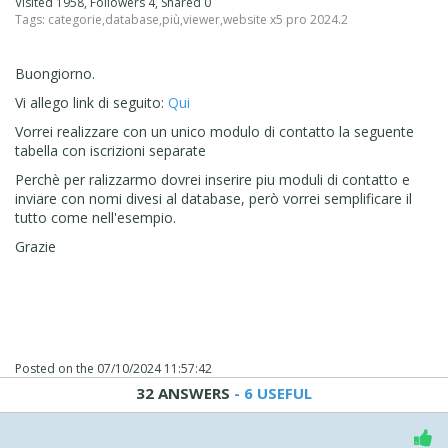
Visited 1958, Followers 4, Shared 0
Tags:
categorie
,
database
,
più
,
viewer
,
website x5 pro 2024.2
Buongiorno.
Vi allego link di seguito:
Qui
Vorrei realizzare con un unico modulo di contatto la seguente
tabella con iscrizioni separate
Perchè per ralizzarmo dovrei inserire piu moduli di contatto e
inviare con nomi divesi al database, però vorrei semplificare il
tutto come nell'esempio.
Grazie
Posted on the
07/10/2024 11:57:42
32 ANSWERS
- 6 USEFUL