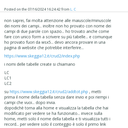
Posted on the
07/16/2024 16:24:42
from
L. C
non saprei, fai molta attenzione alle maiuscole/minuscole
dei nomi dei campi... inoltre non ho provato con nome dei
campi di due parole con spazio... ho trovato anche come
fare con unico form a scrivere su più tabelle... e comunque
ho provato fuori da wsx5... devo ancora provare in una
pagina di website che potrebbe interferire...
https://www.skeggia12.it/crud2/index.php
i nomi delle tabelle create si chiamano
LC
LC1
LC2
su
https://www.skeggia12.it/crud2/addtot.php
, metti
prima il nome della tabella senza dare invio e poi riempi i
campi che vuoi... dopo invia.
dopodichè torna alla home e visualizza la tabella che hai
modificato per vedere se ha funzionato... invece sulla
home, metti solo il nome della tabella e ti visualizza tutti i
record... per vedere solo il conteggio è solo il primo link