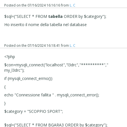
campo puoi inserire uno di questi nomi di colonne
Posted on the
07/16/2024 16:16:16
from
L. C
della tabella che ho usato: nome titolare
chiusuramattina aperturapomeriggio
$sql=("SELECT * FROM
chiusurapomeriggio sono presenti solo 4 record, ed
tabella
ORDER by $category");
alcuni hanno campi vuoti, di quelli che ti ho scritto,
Ho inserito il nome della tabella nel database
così puoi vedere che funziona.
Molto bello.
ho verificato tutti i parametri non riesco a capire cosa non
Posted on the
07/16/2024 16:18:41
from
L. C
funziona
<?php
$con=mysqli_connect("localhost","l3drc","**********","
my_l3drc");
if (mysqli_connect_errno())
{
echo "Connessione fallita " . mysqli_connect_error();
}
$category = "SCOPPIO SPORT";
$sql=("SELECT * FROM BGARA3 ORDER by $category");