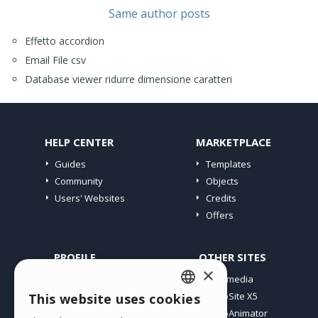
Same author posts
Effetto accordion
Email File csv
Database viewer ridurre dimensione caratteri
HELP CENTER
MARKETPLACE
Guides
Templates
Community
Objects
Users' Websites
Credits
Offers
PROFILE
OTHER SITES
×
My Posts
Incomedia
My Licences
WebSite X5
This website uses cookies
ENGLISH
Download
WebAnimator