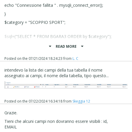
echo "Connessione fallita " . mysqli_connect_error();
}
$category = "SCOPPIO SPORT";
$sql=("SELECT * FROM BGARA3 ORDER by $category");
READ MORE
if ($result=mysqli_query($con,$sql))
Posted on the
07/21/2024 18:24:23
from
L. C
{
$rowcount=mysqli_num_rows($result);
intendevo la lista dei campi della tua tabella il nome
assegnato ai campi, il nome della tabella, tipo questo...
echo '<div id="box">' . $category . '</div>';
echo '<div id="box1">' . $rowcount . '</div>';
mysqli_free_result($result);
}
Posted on the
07/22/2024 16:34:18
from
Skeggia 12
mysqli_close($con);
Grazie.
?>
Tieni che alcuni campi non dovranno essere visibili : id,
EMAIL