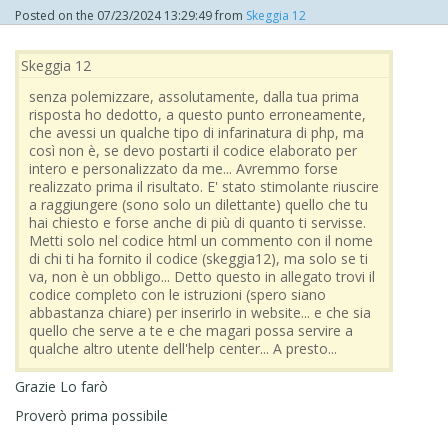
Posted on the
07/23/2024 13:29:49
from
Skeggia 12
Skeggia 12
senza polemizzare, assolutamente, dalla tua prima
risposta ho dedotto, a questo punto erroneamente,
che avessi un qualche tipo di infarinatura di php, ma
così non è, se devo postarti il codice elaborato per
intero e personalizzato da me... Avremmo forse
realizzato prima il risultato. E' stato stimolante riuscire
a raggiungere (sono solo un dilettante) quello che tu
hai chiesto e forse anche di più di quanto ti servisse.
Metti solo nel codice html un commento con il nome
di chi ti ha fornito il codice (skeggia12), ma solo se ti
va, non è un obbligo... Detto questo in allegato trovi il
codice completo con le istruzioni (spero siano
abbastanza chiare) per inserirlo in website... e che sia
quello che serve a te e che magari possa servire a
qualche altro utente dell'help center... A presto...
Grazie Lo farò
Proverò prima possibile