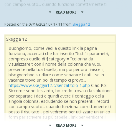
con campo vuoto... quando funziona correttamente ti
posto il risultato... poi vedremo per utilizzare un unico
READ MORE
form per scrivere su più tabelle...
link per verificare il funzionamento:
Posted on the
07/16/2024 07:17:11
from
Skeggia 12
https://www.skeggia12.it/crud2/Senzatitolo-2.php
nel campo puoi inserire uno di questi nomi di colonne
Skeggia 12
della tabella che ho usato:
Buongiorno, come vedi a questo link la pagina
nome
funziona, accertati che hai inserito "tutti" i parametri,
titolare
compreso quello di $category = "colonna da
chiusuramattina
visualizzare"; con il nome della colonna che vuoi,
aperturapomeriggio
presente nella tua tabella, ma poi per ora finisce lì,
chiusurapomeriggio
bisognerebbe studiare come separare i dati... se in
vacanza trovo un po' di tempo ci provo...
sono presenti solo 4 record, ed alcuni hanno campi vuoti,
https://www.skeggia12.it/Senzatitolo-1.php
Ciao P.S. -
di quelli che ti ho scritto, così puoi vedere che funziona.
Siccome sono testardo, ho credo trovato la soluzione
per separare i dati e quindi avere il conteggio della
singola colonna, escludendo se non presenti i record
con campo vuoto... quando funziona correttamente ti
posto il risultato... poi vedremo per utilizzare un unico
form per scrivere su più tabelle... link per verificare il
funzionamento:
READ MORE
https://www.skeggia12.it/crud2/Senzatitolo-2.php
nel