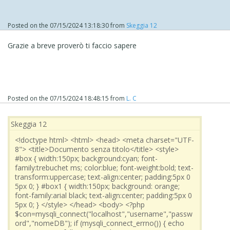
<body>
<?php
Posted on the
07/15/2024 13:18:30
from
Skeggia 12
$con=mysqli_connect("
localhost
","
username
","
passwo
Grazie a breve proverò ti faccio sapere
rd
","
nomeDB
");
if (mysqli_connect_errno())
{
echo "Connessione fallita " . mysqli_connect_error();
Posted on the
07/15/2024 18:48:15
from
L. C
}
$category = "
colonna da visualizzare
";
Skeggia 12
<!doctype html> <html> <head> <meta charset="UTF-
$sql=("SELECT * FROM
tabella
ORDER by $category");
8"> <title>Documento senza titolo</title> <style>
#box { width:150px; background:cyan; font-
family:trebuchet ms; color:blue; font-weight:bold; text-
if ($result=mysqli_query($con,$sql))
transform:uppercase; text-align:center; padding:5px 0
5px 0; } #box1 { width:150px; background: orange;
{
font-family:arial black; text-align:center; padding:5px 0
$rowcount=mysqli_num_rows($result);
5px 0; } </style> </head> <body> <?php
$con=mysqli_connect("localhost","username","passw
echo '<div id="box">' . $category . '</div>';
ord","nomeDB"); if (mysqli_connect_errno()) { echo
echo '<div id="box1">' . $rowcount . '</div>';