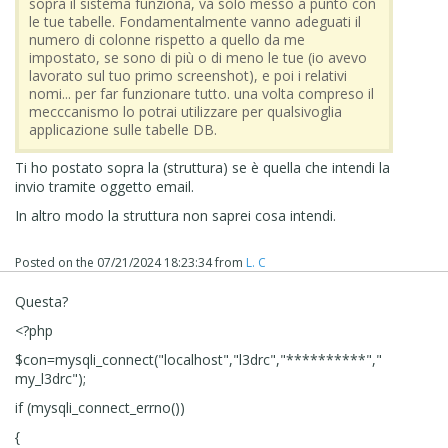
sopra il sistema funziona, va solo messo a punto con
le tue tabelle. Fondamentalmente vanno adeguati il
numero di colonne rispetto a quello da me
impostato, se sono di più o di meno le tue (io avevo
lavorato sul tuo primo screenshot), e poi i relativi
nomi... per far funzionare tutto. una volta compreso il
mecccanismo lo potrai utilizzare per qualsivoglia
applicazione sulle tabelle DB.
Ti ho postato sopra la (struttura) se è quella che intendi la
invio tramite oggetto email.
In altro modo la struttura non saprei cosa intendi.
Posted on the
07/21/2024 18:23:34
from
L. C
Questa?
<?php
$con=mysqli_connect("localhost","l3drc","**********","
my_l3drc");
if (mysqli_connect_errno())
{