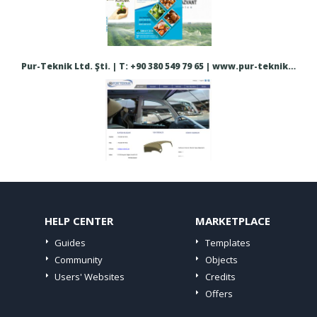
Pur-Teknik Ltd. Şti. | T: +90 380 549 79 65 | www.pur-teknik.com
HELP CENTER
MARKETPLACE
Guides
Templates
Community
Objects
Users' Websites
Credits
Offers