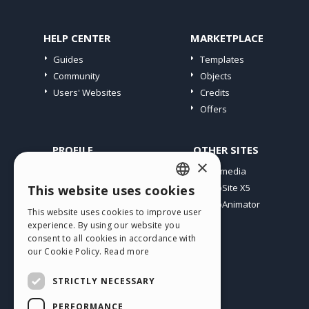
HELP CENTER
MARKETPLACE
Guides
Templates
Community
Objects
Users' Websites
Credits
Offers
PROFILE
OTHER SITES
×
My Posts
Incomedia
My Licences
WebSite X5
This website uses cookies
ENGLISH
Download
WebAnimator
This website uses cookies to improve user
ITALIAN
Webhosting
experience. By using our website you
My Credits
consent to all cookies in accordance with
GERMAN
our Cookie Policy.
Read more
SPANISH
STRICTLY NECESSARY
PORTUGUESE
PERFORMANCE