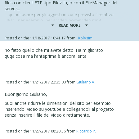
files con client FTP tipo Filezilla, o con il FileManager del
server...
... quindi usare per gli oggetti in cui è previsto il relativo
URL; ...per esempio, per il video nomevideo.mp4
READ MORE
posizionato nella cartella "video" usare l'URL:
video/nomevideo.mp4
(funzionerà solo
ad esportazione avvenuta)
Posted on the
11/18/2017 10:41:17
from
‪ KolAsim ‪ ‪
... oppure:
http://www.tuosito/video/nomevideo.mp4
(funzionerà
ho fatto quello che mi avete detto. Ha migliorato
anche in anteprima)
quqalcosa ma l'anteprima è ancora lenta
... comunque, come già anticipato da
Claudio
, in
particolare per la compatibilità video sarebbe meglio far
uso della condivisione tramite YT, ... ... e per maggior
compatibilità PDF con i vari browser usare gli URL con
Posted on the
11/21/2017 22:35:00
from
Giuliano A.
GoogleDocsViewer...
... pian piano potresti iniziare a predisporre un nuovo
Buongiorno Giuliano,
progetto nel modo detto, e poi una volta ben definito
sostituire in rete il sito attuale; ...questione di pazienza ed
puoi anche ridurre le dimensioni del sito per esempio
idee chiare...
inserendo video su youtube e collegandoli al progetto
______________
senza inserire il file del video direttamente.
(*)
... nota: ... per immagini incorporate nel progetto
lavorare con risorse posizionate nella radice di un disco
Posted on the
11/27/2017 08:20:36
from
Riccardo P.
interno
C:\risorse\
,
D:\risorse\, ...posizioni ben definite
...