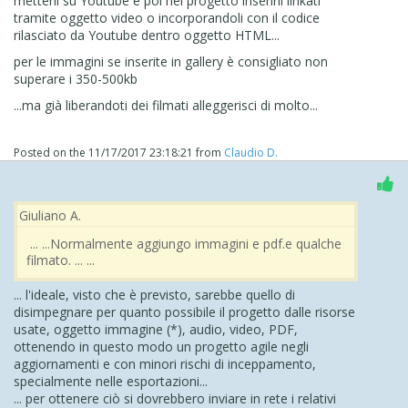
metterli su Youtube e poi nel progetto inserirli linkati
tramite oggetto video o incorporandoli con il codice
rilasciato da Youtube dentro oggetto HTML...
per le immagini se inserite in gallery è consigliato non
superare i 350-500kb
...ma già liberandoti dei filmati alleggerisci di molto...
Posted on the
11/17/2017 23:18:21
from
Claudio D.
Giuliano A.
... ...Normalmente aggiungo immagini e pdf.e qualche
filmato. ... ...
... l'ideale, visto che è previsto, sarebbe quello di
disimpegnare per quanto possibile il progetto dalle risorse
usate, oggetto immagine (*), audio, video, PDF,
ottenendo in questo modo un progetto agile negli
aggiornamenti e con minori rischi di inceppamento,
specialmente nelle esportazioni...
... per ottenere ciò si dovrebbero inviare in rete i relativi