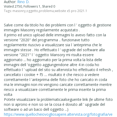
Author:
Rino D.
Visited 2750, Followers 1, Shared 0
Tags:
masonry
,
oggetto
,
problema
,
website x5 pro 2021.1
Salve come da titolo ho dei problemi con l ' oggetto di gestione
immagini Masonry regolarmente acquistato .
Il primo ed unico upload delle immagini lo avevo fatto con la
versione "2020" del programma .. funzionave tutto
regolarmente riuscivo a visualizzare sia l 'anteprima che le
immagini stesse . Ho effettuato l ' upgrade del software alla
versione "2021" l ' oggetto Mansory mi risulta essere
aggiornato ... ho aggiornato per la prima volta la lista delle
immagini dell 'oggetto aggiungendone altre 4 in coda ho
effettuato l ' upload del sito su altervista ho effettuato il refresh ,
cancellato i cookie + f5 .... risultato è che riesco a vedere
correttamente l 'anteprima delle foto che ho caricato in coda
ma le immagini non mi vengono caricate correttamente mentre
riesco a visualizzare correttamente le prima inserite la prima
volta
Potete visualizzare la problematicaalseguente link (le ultime foto
non si aprono e non so se la cosa è dovuto all ' upgrade del
software o ad un baco dell oggetto ...)
https://www.quellocheiovogliosapere.altervista.org/fotografia/ve