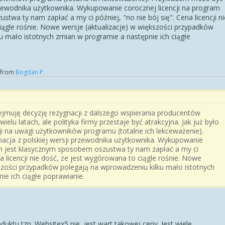
przewodnika użytkownika. Wykupowanie corocznej licencji na program
twa ty nam zapłać a my ci później, "no nie bój się". Cena licencji ni
iągle rośnie. Nowe wersje (aktualizacje) w większości przypadków
u mało istotnych zmian w programie a następnie ich ciągłe
from
Bogdan P.
jmuję decyzję rezygnacji z dalszego wspierania producentów
wielu latach, ale polityka firmy przestaje być atrakcyjna. Jak już było
ji na uwagi użytkowników programu (totalne ich lekceważenie).
acja z polskiej wersji przewodnika użytkownika. Wykupowanie
am jest klasycznym sposobem oszustwa ty nam zapłać a my ci
na licencji nie dość, że jest wygórowana to ciągle rośnie. Nowe
kszości przypadków polegają na wprowadzeniu kilku mało istotnych
ie ich ciągłe poprawianie.
!
oduktu tzn.
Website
x5
nie, jest wart takowej ceny. Jest wiele