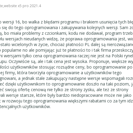
0
te
,
website x5 pro 2021.4
ersji 16, bo walka z błędami programu i brakiem usunięcia tych b
 się do tego oprogramowania i zakupywania kolejnych wersji. Sam 
ną, bo miała problemy z czcionkami, kodu nie dodawał, program trzeb
tylu wersjach nieudanych widzę, że poprawa oprogramowania jest, w
stało wcielonych w życie, chociaż płatności
PL
dalej są nierozwiąza
 popularne no ale pomijając już te płatności to i tak firma przeskoczy
 wersjami tylko cena oprogramowania raczej nie jest na Polski rynek
upu. Oczywiście są, ale i tak cena jest wysoka. Proponuje, większe wy
j ilości użytkowników stosując rozsądne ceny, bo oprogramowanie po 
ej firmy, która tworzyła oprogramowanie a użytkowników tego
gnowani, a jednak stale zakupujący następne wersje wspomagali ro
zeć dzięki użytkownikom to oprogramowanie doszło na taki poziom, 
ć swoją ofertę cenową nie tylko ze strony zysku, ale też ze strony
li wersje starsze, które były bardzo niedopracowane może nie jako
 w rozwoju tego oprogramowania większymi rabatami co za tym idz
otencjalnych użytkowników.