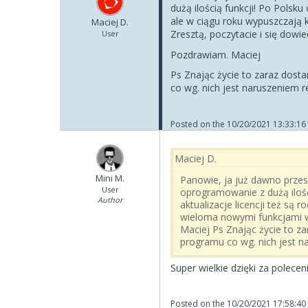
dużą ilością funkcji! Po Polsku 
ale w ciągu roku wypuszczają k
Maciej D.
Zresztą, poczytacie i się dowi
User
Pozdrawiam. Maciej
Ps Znając życie to zaraz dost
co wg. nich jest naruszeniem r
Posted on the
10/20/2021 13:33:16
Maciej D.
Mini M.
Panowie, ja już dawno przesi
User
oprogramowanie z dużą ilości
Author
aktualizacje licencji też są 
wieloma nowymi funkcjami w 
Maciej Ps Znając życie to z
programu co wg. nich jest n
Super wielkie dzięki za polec
Posted on the
10/20/2021 17:58:40