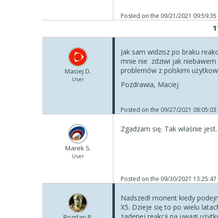
Posted on the
09/21/2021 09:59:35
1
Jak sam widzisz po braku reakc
mnie nie zdziwi jak niebawem 
problemów z polskimi użytkown
Maciej D.
User
Pozdrawia, Maciej
Posted on the
09/27/2021 08:05:03
Zgadzam się. Tak właśnie jest.
Marek S.
User
Posted on the
09/30/2021 13:25:47
Nadszedł monent kiedy podejm
X5. Dzieje się to po wielu latac
żadenej reakcji na uwagi użyt
Bogdan P.