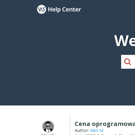
We
Cena oprogramow
Author:
Mini M.