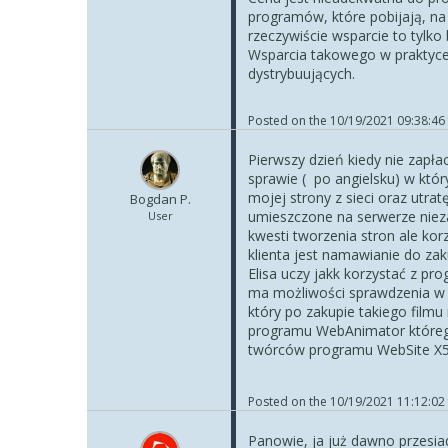
programów, które pobijają, na
rzeczywiście wsparcie to tylko
Wsparcia takowego w praktyce
dystrybuujących.
Posted on the
10/19/2021 09:38:46
Pierwszy dzień kiedy nie zapła
sprawie ( po angielsku) w któ
mojej strony z sieci oraz utra
Bogdan P.
umieszczone na serwerze nieza
User
kwesti tworzenia stron ale k
klienta jest namawianie do za
Elisa uczy jakk korzystać z pr
ma możliwości sprawdzenia w j
który po zakupie takiego film
programu WebAnimator którego
twórców programu WebSite X5
Posted on the
10/19/2021 11:12:02
Panowie, ja już dawno przesia