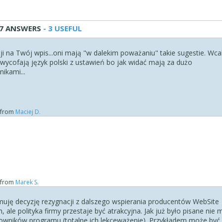
7 ANSWERS
- 3 USEFUL
ji na Twój wpis...oni mają "w dalekim poważaniu" takie sugestie. Wca
wycofają język polski z ustawień bo jak widać mają za dużo
ikami...
from
Maciej D.
from
Marek S.
uję decyzję rezygnacji z dalszego wspierania producentów WebSite
h, ale polityka firmy przestaje być atrakcyjna. Jak już było pisane nie 
kowników programu (totalne ich lekceważenie). Przykładem może być