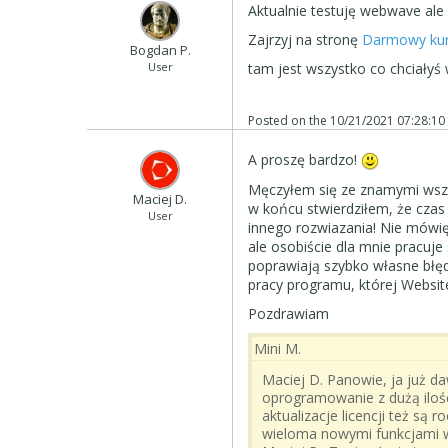
Aktualnie testuję webwave ale
Zajrzyj na stronę
Darmowy kur
Bogdan P.
User
tam jest wszystko co chciałyś
Posted on the
10/21/2021 07:28:10
A proszę bardzo!
Męczyłem się ze znamymi wszy
Maciej D.
w końcu stwierdziłem, że cza
User
innego rozwiazania! Nie mówi
ale osobiście dla mnie pracuje 
poprawiają szybko własne błęd
pracy programu, której Websi
Pozdrawiam
Mini M.
Maciej D. Panowie, ja już da
oprogramowanie z dużą ilości
aktualizacje licencji też są 
wieloma nowymi funkcjami w 