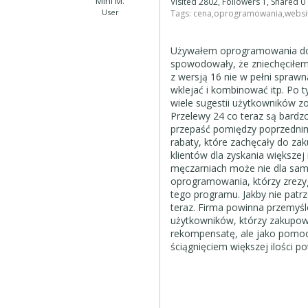
Mini M.
Visited 2802, Followers 1, Shared 
User
Tags:
cena
,
oprogramowania
,
websi
Używałem oprogramowania do w
spowodowały, że zniechęciłem
z wersją 16 nie w pełni spraw
wklejać i kombinować itp. Po 
wiele sugestii użytkowników zo
Przelewy 24 co teraz są bardzo
przepaść pomiędzy poprzednimi
rabaty, które zachęcały do zak
klientów dla zyskania większe
męczarniach może nie dla sam
oprogramowania, którzy zrezy
tego programu. Jakby nie patr
teraz. Firma powinna przemyśle
użytkowników, którzy zakupowa
rekompensatę, ale jako pomoc
ściągnięciem większej ilości p