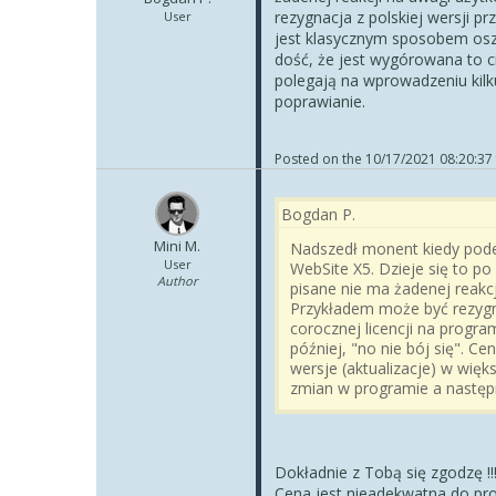
rezygnacja z polskiej wersji 
User
jest klasycznym sposobem oszus
dość, że jest wygórowana to c
polegają na wprowadzeniu kilk
poprawianie.
Posted on the
10/17/2021 08:20:37
Bogdan P.
Mini M.
Nadszedł monent kiedy pode
User
WebSite X5. Dzieje się to po 
Author
pisane nie ma żadenej reakc
Przykładem może być rezygn
corocznej licencji na progr
później, "no nie bój się". Ce
wersje (aktualizacje) w wię
zmian w programie a następn
Dokładnie z Tobą się zgodzę !!
Cena jest nieadekwatna do pr