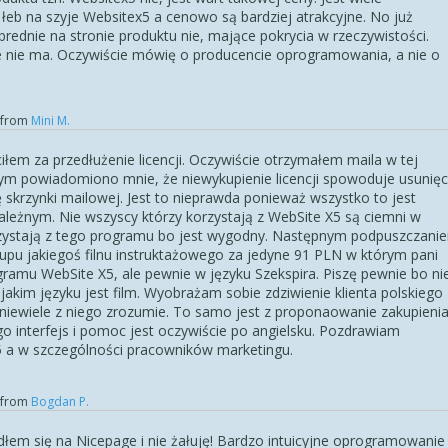
 łeb na szyje
Website
x5
a cenowo są bardziej atrakcyjne. No już
 brednie na stronie produktu nie, mające pokrycia w rzeczywistości.
 nie ma. Oczywiście mówię o producencie oprogramowania, a nie o
from
Mini M.
ciłem za przedłużenie licencji. Oczywiście otrzymałem maila w tej
rym powiadomiono mnie, że niewykupienie licencji spowoduje usunięc
tę skrzynki mailowej. Jest to nieprawda ponieważ wszystko to jest
leżnym. Nie wszyscy którzy korzystają z WebSite X5 są ciemni w
orzystają z tego programu bo jest wygodny. Następnym podpuszczani
kupu jakiegoś filnu instruktażowego za jedyne 91 PLN w którym pani
ogramu WebSite X5, ale pewnie w języku Szekspira. Piszę pewnie bo ni
akim języku jest film. Wyobrażam sobie zdziwienie klienta polskiego
u niewiele z niego zrozumie. To samo jest z proponaowanie zakupieni
 interfejs i pomoc jest oczywiście po angielsku. Pozdrawiam
 a w szczególności pracowników marketingu.
from
Bogdan P.
dłem się na Nicepage i nie żałuję! Bardzo intuicyjne oprogramowanie