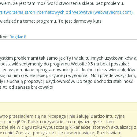
 wiem, że jest tam możliwość stworzenia sklepu bez problemu.
s tworzenia stron internetowych od WebWave (webwavecms.com)
 wiedzieć na temat programu. To jest darmowy kurs.
from
Bogdan P.
stkim problemami tak samo jak Ty i wielu tu innych użytkowników a
s odstawić sentymenty do programu Website X5 na bok i poszukać
ę, że wspomniane oprogramowanie jest idealne i nie zawiera błędów
się na nim o wiele lepiej, szybciej i wygodniej. No i przede wszystkim,
y i słuchają propozycji użytkowników. Do tego dochodzi stabilność
te X5 od zawsze brakowało!
wno przesiadłem się na Nicepage i nie żałuję! Bardzo intuicyjne
ą funkcji! Po Polsku oczywiście. I co najważniejsze - tam
roczne ale w ciągu roku wypuszczają kilkanaście istotnych aktualizacji z
cenie! Zresztą, poczytacie i się dowiecie więcej Pozdrawiam.