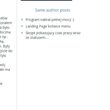
Same author posts
łędów
Program nabrał pełnej mocy :)
zostałem
Landing Page kotwice menu
a było
idoczna
Skrypt pokazujący czas pracy wraz
ne
np :
ze statusem:…
ła,
. Były
jście do
tylu
zwój
jaki ma
ie