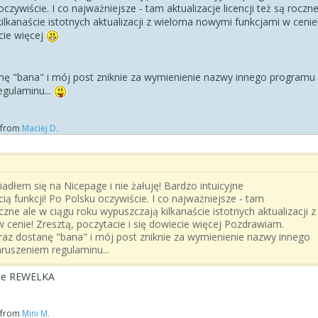
oczywiście. I co najważniejsze - tam aktualizacje licencji też są roczn
ilkanaście istotnych aktualizacji z wieloma nowymi funkcjami w cenie
ecie więcej
anę "bana" i mój post zniknie za wymienienie nazwy innego programu
egulaminu...
from
Maciej D.
adłem się na Nicepage i nie żałuję! Bardzo intuicyjne
ą funkcji! Po Polsku oczywiście. I co najważniejsze - tam
roczne ale w ciągu roku wypuszczają kilkanaście istotnych aktualizacji z
cenie! Zresztą, poczytacie i się dowiecie więcej Pozdrawiam.
araz dostanę "bana" i mój post zniknie za wymienienie nazwy innego
aruszeniem regulaminu...
enie REWELKA
from
Mini M.