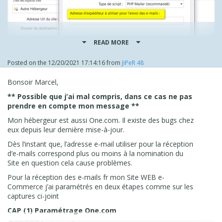
READ MORE
Posted on the
12/20/2021 17:14:16
from
JiPeR 48
Si ce n'est pas le cas, on oublie... ;o))
Bonsoir Marcel,
Par ailleurs, il est possible d'aller tester les différents
** Possible que j’ai mal compris, dans ce cas ne pas
scripts du formulaire depuis le panneau d'administration
prendre en compte mon message **
en ligne, rubrique "Website Test" :
Mon hébergeur est aussi One.com. Il existe des bugs chez
http://marceld.be/admin/login.php
eux depuis leur dernière mise-à-jour.
(Code d'accès de l'admin depuis la gestion de l'accès du
Dès l’instant que, l’adresse e-mail utiliser pour la réception
projet)
d’e-mails correspond plus ou moins à la nomination du
@+,
Site en question cela cause problèmes.
J.P.
Pour la réception des e-mails fr mon Site WEB e-
Commerce j’ai paramétrés en deux étapes comme sur les
captures ci-joint
CAP (1)
Paramétrage One.com