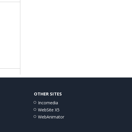
s
OTHER SITES
Incomedia
WebSite X5
WebAnimator