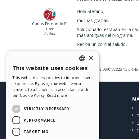
Hola Stefano,
muchas gracias.
Carlos Fernando R.
User
Solucionado: estaban en la car
Author
más antiguas del programa.
Reciba un cordial saludo,
Carlos.
×
This website uses cookies
Posted on the
06/01/2023 15:54:45
ENGLISH
This website uses cookies to improve user
ITALIAN
experience. By using our website you
consent to all cookies in accordance with
GERMAN
our Cookie Policy.
Read more
HELP CENTER
MA
SPANISH
Guides
T
STRICTLY NECESSARY
PORTUGUESE
Community
O
PERFORMANCE
Users' Websites
C
POLISH
O
TARGETING
RUSSIAN