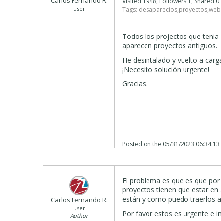
Carlos Fernando R.
Visited 1948, Followers 1, Shared 
User
Tags:
desaparecios
,
proyectos
,
webs
Todos los projectos que tenia
aparecen proyectos antiguos.
He desintalado y vuelto a carg
¡Necesito solución urgente!
Gracias.
Posted on the
05/31/2023 06:34:13
El problema es que es que por 
proyectos tienen que estar en
están y como puedo traerlos a
Carlos Fernando R.
User
Por favor estos es urgente e 
Author