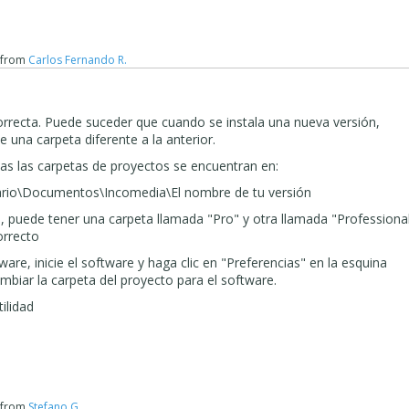
from
Carlos Fernando R.
 correcta. Puede suceder que cuando se instala una nueva versión,
una carpeta diferente a la anterior.
s las carpetas de proyectos se encuentran en:
ario\Documentos\Incomedia\El nombre de tu versión
 puede tener una carpeta llamada "Pro" y otra llamada "Professional
orrecto
are, inicie el software y haga clic en "Preferencias" en la esquina
cambiar la carpeta del proyecto para el software.
ilidad
from
Stefano G.