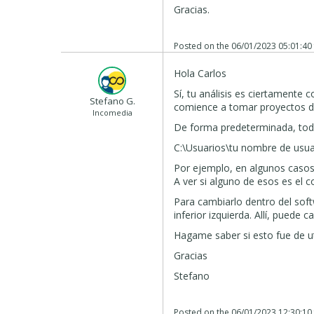
Gracias.
Posted on the
06/01/2023 05:01:40
Hola Carlos
Sí, tu análisis es ciertamente
Stefano G.
comience a tomar proyectos de 
Incomedia
De forma predeterminada, toda
C:\Usuarios\tu nombre de usu
Por ejemplo, en algunos casos,
A ver si alguno de esos es el c
Para cambiarlo dentro del softw
inferior izquierda. Allí, puede 
Hagame saber si esto fue de ut
Gracias
Stefano
Posted on the
06/01/2023 12:30:10