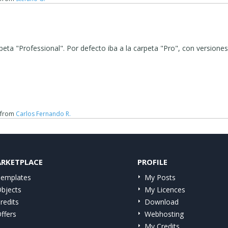
peta "Professional". Por defecto iba a la carpeta "Pro", con versione
from
Carlos Fernando R.
RKETPLACE
PROFILE
emplates
My Posts
bjects
My Licences
redits
Download
ffers
Webhosting
My Credits