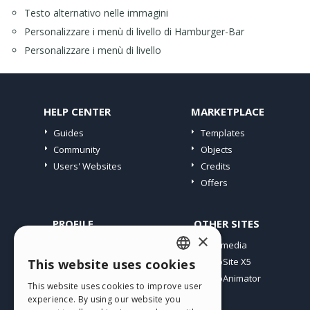
Testo alternativo nelle immagini
Personalizzare i menù di livello di Hamburger-Bar
Personalizzare i menù di livello
HELP CENTER
MARKETPLACE
Guides
Templates
Community
Objects
Users' Websites
Credits
Offers
PROFILE
OTHER SITES
×
My Posts
Incomedia
My Licences
WebSite X5
This website uses cookies
ENGLISH
Download
WebAnimator
This website uses cookies to improve user
ITALIAN
Webhosting
experience. By using our website you