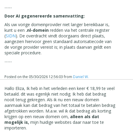
-----
Door AI gegenereerde samenvatting:
Als uw vorige domeinprovider niet langer bereikbaar is,
kunt u een
.nl-domein
redden via het centrale register
(
SIDN
). De overdracht vindt doorgaans direct plaats,
aangezien hiervoor geen standaard autorisatiecode van
de vorige provider vereist is; in plaats daarvan geldt een
speciale procedure.
-----
Posted on the
05/30/2026 12:56:03
from
Daniel W.
Hallo Eliza, Ik heb in het verleden een keer € 18,99 te veel
betaald. dit was egenlijk niet nodig. Ik heb dat bedrag
nooit terug gekregen. Als ik nu een nieuw domein
aanmaak kan dat bedrag van het totaal te betalen bedrag
afgetrokken worden. M.a.w. wil ik dat bedrag als korting
krijgen op een nieuw domein om,
alleen als dat
mogelijk is,
mijn huidige websites daar naar toe te
importeren.