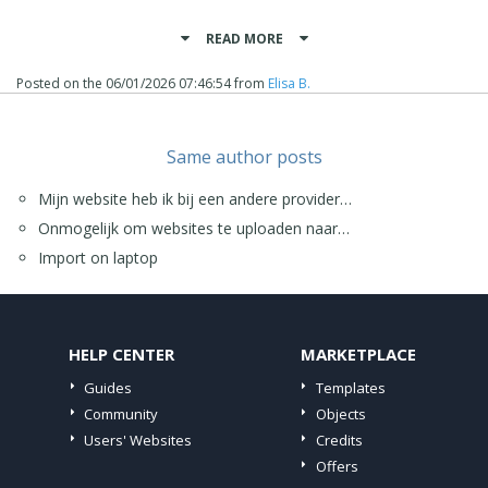
Hallo Ton,
READ MORE
Aangezien fotografietonbrosse.nl beschikbaar lijkt te zijn
voor registratie, kun je het domein direct registreren
Posted on the
06/01/2026 07:46:54
from
Elisa B.
zonder dat je een authenticatiecode nodig hebt.
Wat de korting betreft: domeinregistraties en -
Same author posts
verlengingen worden helaas tegen vaste kosten
afgehandeld via onze registrar, dus we kunnen hierop
geen kortingen toepassen. Ik stel je begrip hiervoor zeer
Mijn website heb ik bij een andere provider…
op prijs.
Onmogelijk om websites te uploaden naar…
Bedankt!
Import on laptop
Met vriendelijke groet.
HELP CENTER
MARKETPLACE
Guides
Templates
Community
Objects
Users' Websites
Credits
Offers