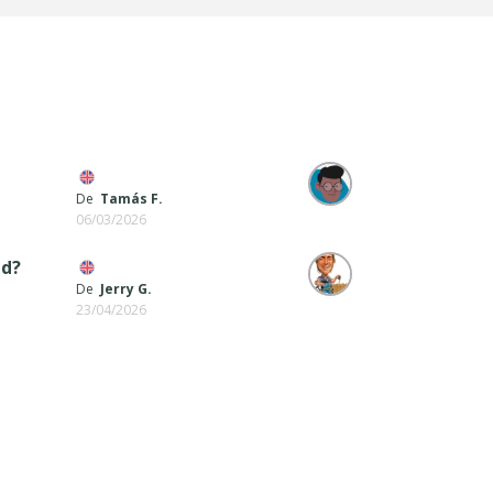
De
Tamás F.
06/03/2026
ad?
De
Jerry G.
23/04/2026