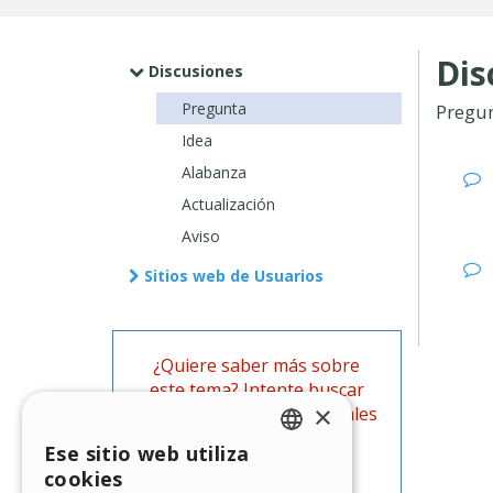
Dis
Discusiones
Pregunta
Pregu
Idea
Alabanza
Actualización
Aviso
Sitios web de Usuarios
¿Quiere saber más sobre
este tema? Intente buscar
×
también en las Guías oficiales
de WebSite X5.
Ese sitio web utiliza
ENGLISH
cookies
Ir a las Guías