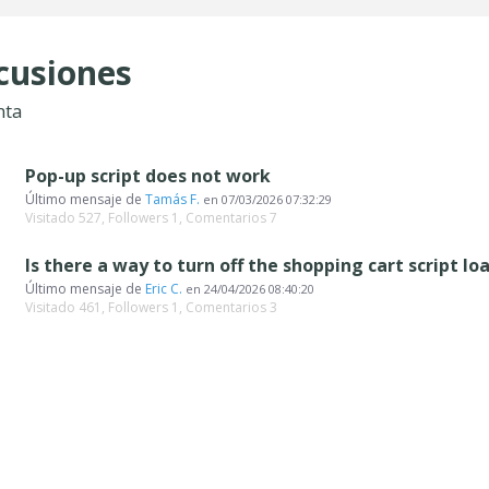
cusiones
nta
Pop-up script does not work
Último mensaje de
Tamás F.
en
07/03/2026 07:32:29
Visitado 527, Followers 1, Comentarios 7
Is there a way to turn off the shopping cart script lo
Último mensaje de
Eric C.
en
24/04/2026 08:40:20
Visitado 461, Followers 1, Comentarios 3