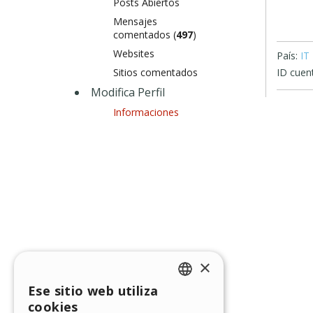
Posts Abiertos
Mensajes
comentados (
497
)
Websites
País:
IT
Sitios comentados
ID cuen
Modifica Perfil
Informaciones
×
Ese sitio web utiliza
ENGLISH
cookies