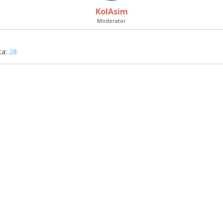
‪ KolAsim ‪ ‪
Moderator
ta:
28