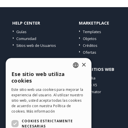
HELP CENTER
MARKETPLACE
Guías
Templates
Comunidad
Objetos
Sitios web de Usuarios
Créditos
Ofertas
×
PERFIL
OTROS SITIOS WEB
Ese sitio web utiliza
ENGLISH
Mis post
Incomedia
cookies
Mis licencias
WebSite X5
ITALIAN
Este sitio web usa cookies para mejorar la
Mis download
WebAnimator
experiencia del usuario. Al utilizar nuestro
GERMAN
Espacio Web
sitio web, usted acepta todas las cookies
SPANISH
Mis Créditos
de acuerdo con nuestra Política de
cookies.
Más información
PORTUGUESE
COOKIES ESTRICTAMENTE
POLISH
NECESARIAS