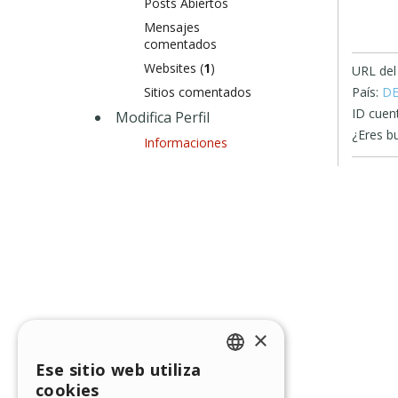
Posts Abiertos
Mensajes
comentados
Websites (
1
)
URL del 
Sitios comentados
País:
D
ID cuen
Modifica Perfil
¿Eres b
Informaciones
×
Ese sitio web utiliza
ENGLISH
cookies