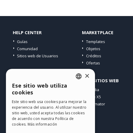
HELP CENTER
MARKETPLACE
Guías
Templates
Comunidad
Objetos
Sitios web de Usuarios
Créditos
Ofertas
×
PERFIL
OTROS SITIOS WEB
Ese sitio web utiliza
ENGLISH
Mis post
Incomedia
cookies
Mis licencias
WebSite X5
ITALIAN
Este sitio web usa cookies para mejorar la
Mis download
WebAnimator
experiencia del usuario. Al utilizar nuestro
GERMAN
Espacio Web
sitio web, usted acepta todas las cookies
SPANISH
Mis Créditos
de acuerdo con nuestra Política de
cookies.
Más información
PORTUGUESE