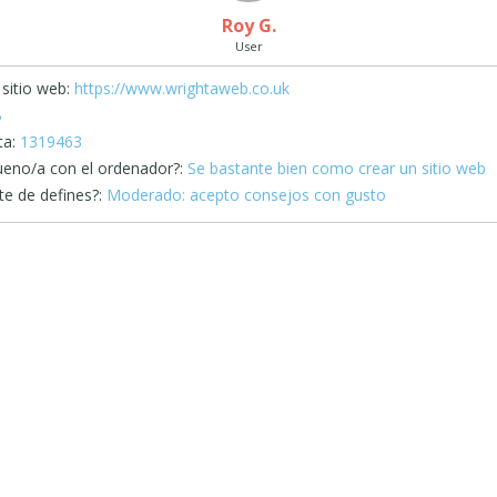
Roy G.
User
sitio web:
https://www.wrightaweb.co.uk
B
ta:
1319463
ueno/a con el ordenador?:
Se bastante bien como crear un sitio web
e de defines?:
Moderado: acepto consejos con gusto