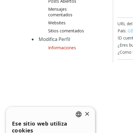
Posts Abiertos
Mensajes
comentados
Websites
URL del 
Sitios comentados
País:
G
ID cuen
Modifica Perfil
¿Eres b
Informaciones
¿Como t
×
Ese sitio web utiliza
ENGLISH
cookies