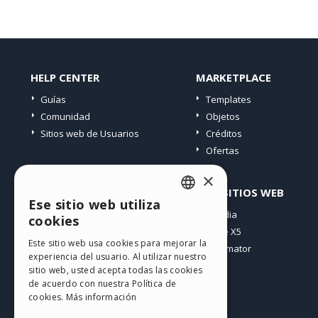
HELP CENTER
MARKETPLACE
Guías
Templates
Comunidad
Objetos
Sitios web de Usuarios
Créditos
Ofertas
×
PERFIL
OTROS SITIOS WEB
Ese sitio web utiliza
ENGLISH
Mis post
Incomedia
cookies
Mis licencias
WebSite X5
ITALIAN
Este sitio web usa cookies para mejorar la
Mis download
WebAnimator
experiencia del usuario. Al utilizar nuestro
GERMAN
Espacio Web
sitio web, usted acepta todas las cookies
SPANISH
Mis Créditos
de acuerdo con nuestra Política de
cookies.
Más información
PORTUGUESE