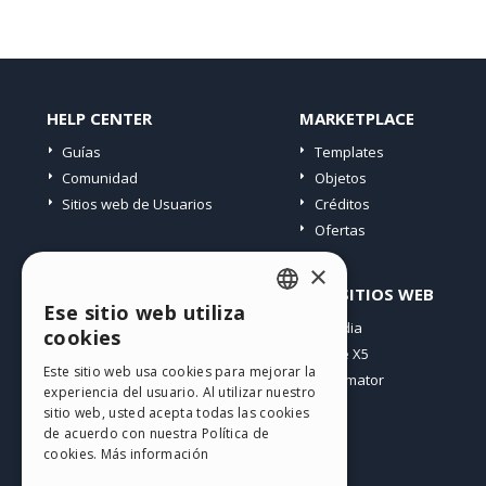
HELP CENTER
MARKETPLACE
Guías
Templates
Comunidad
Objetos
Sitios web de Usuarios
Créditos
Ofertas
×
PERFIL
OTROS SITIOS WEB
Ese sitio web utiliza
ENGLISH
Mis post
Incomedia
cookies
Mis licencias
WebSite X5
ITALIAN
Este sitio web usa cookies para mejorar la
Mis download
WebAnimator
experiencia del usuario. Al utilizar nuestro
GERMAN
Espacio Web
sitio web, usted acepta todas las cookies
SPANISH
Mis Créditos
de acuerdo con nuestra Política de
cookies.
Más información
PORTUGUESE