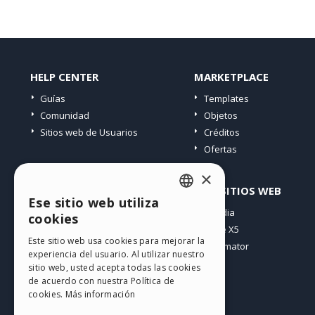
HELP CENTER
MARKETPLACE
Guías
Templates
Comunidad
Objetos
Sitios web de Usuarios
Créditos
Ofertas
×
PERFIL
OTROS SITIOS WEB
Ese sitio web utiliza
ENGLISH
Mis post
Incomedia
cookies
Mis licencias
WebSite X5
ITALIAN
Este sitio web usa cookies para mejorar la
Mis download
WebAnimator
experiencia del usuario. Al utilizar nuestro
GERMAN
Espacio Web
sitio web, usted acepta todas las cookies
SPANISH
Mis Créditos
de acuerdo con nuestra Política de
cookies.
Más información
PORTUGUESE