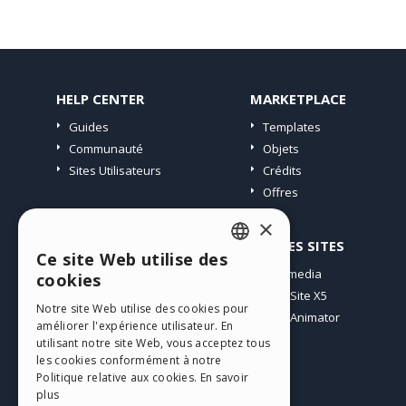
HELP CENTER
MARKETPLACE
Guides
Templates
Communauté
Objets
Sites Utilisateurs
Crédits
Offres
×
PROFIL
AUTRES SITES
Ce site Web utilise des
ENGLISH
Mes Messages
Incomedia
cookies
Mes Licences
WebSite X5
ITALIAN
Notre site Web utilise des cookies pour
Télécharger
WebAnimator
améliorer l'expérience utilisateur. En
GERMAN
Espace Web
utilisant notre site Web, vous acceptez tous
SPANISH
les cookies conformément à notre
Mes Crédits
Politique relative aux cookies.
En savoir
PORTUGUESE
plus